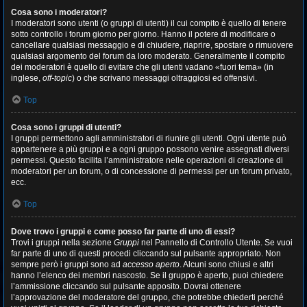
Cosa sono i moderatori?
I moderatori sono utenti (o gruppi di utenti) il cui compito è quello di tenere
sotto controllo i forum giorno per giorno. Hanno il potere di modificare o
cancellare qualsiasi messaggio e di chiudere, riaprire, spostare o rimuovere
qualsiasi argomento del forum da loro moderato. Generalmente il compito
dei moderatori è quello di evitare che gli utenti vadano «fuori tema» (in
inglese,
off-topic
) o che scrivano messaggi oltraggiosi ed offensivi.
Top
Cosa sono i gruppi di utenti?
I gruppi permettono agli amministratori di riunire gli utenti. Ogni utente può
appartenere a più gruppi e a ogni gruppo possono venire assegnati diversi
permessi. Questo facilita l’amministratore nelle operazioni di creazione di
moderatori per un forum, o di concessione di permessi per un forum privato,
ecc.
Top
Dove trovo i gruppi e come posso far parte di uno di essi?
Trovi i gruppi nella sezione
Gruppi
nel Pannello di Controllo Utente. Se vuoi
far parte di uno di questi procedi cliccando sul pulsante appropriato. Non
sempre però i gruppi sono ad
accesso aperto
. Alcuni sono chiusi e altri
hanno l’elenco dei membri nascosto. Se il gruppo è aperto, puoi chiedere
l’ammissione cliccando sul pulsante apposito. Dovrai ottenere
l’approvazione del moderatore del gruppo, che potrebbe chiederti perché