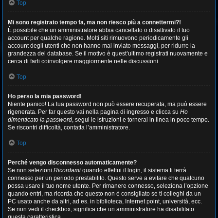
Top
Mi sono registrato tempo fa, ma non riesco più a connettermi?!
È possibile che un amministratore abbia cancellato o disattivato il tuo
account per qualche ragione. Molti siti rimuovono periodicamente gli
account degli utenti che non hanno mai inviato messaggi, per ridurre la
grandezza del database. Se il motivo è quest’ultimo registrati nuovamente e
cerca di farti coinvolgere maggiormente nelle discussioni.
Top
Ho perso la mia password!
Niente panico! La tua password non può essere recuperata, ma può essere
rigenerata. Per far questo vai nella pagina di ingresso e clicca su
Ho
dimenticato la password
, segui le istruzioni e tornerai in linea in poco tempo.
Se riscontri difficoltà, contatta l’amministratore.
Top
Perché vengo disconnesso automaticamente?
Se non selezioni
Ricordami
quando effettui il login, il sistema ti terrà
connesso per un periodo prestabilito. Questo serve a evitare che qualcuno
possa usare il tuo nome utente. Per rimanere connesso, seleziona l’opzione
quando entri, ma ricorda che questo non è consigliato se ti colleghi da un
PC usato anche da altri, ad es. in biblioteca, Internet point, università, ecc.
Se non vedi il checkbox, significa che un amministratore ha disabilitato
questa caratteristica.