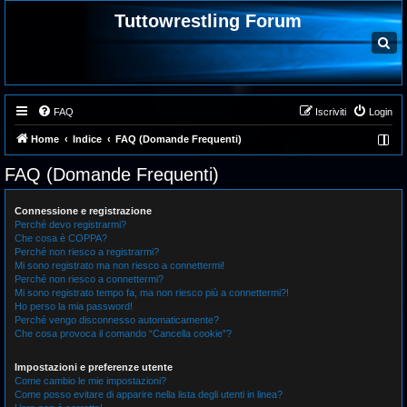
Tuttowrestling Forum
C
e
r
c
a
FAQ
Iscriviti
Login
Home
Indice
FAQ (Domande Frequenti)
FAQ (Domande Frequenti)
Connessione e registrazione
Perché devo registrarmi?
Che cosa è COPPA?
Perché non riesco a registrarmi?
Mi sono registrato ma non riesco a connettermi!
Perché non riesco a connettermi?
Mi sono registrato tempo fa, ma non riesco più a connettermi?!
Ho perso la mia password!
Perché vengo disconnesso automaticamente?
Che cosa provoca il comando “Cancella cookie”?
Impostazioni e preferenze utente
Come cambio le mie impostazioni?
Come posso evitare di apparire nella lista degli utenti in linea?