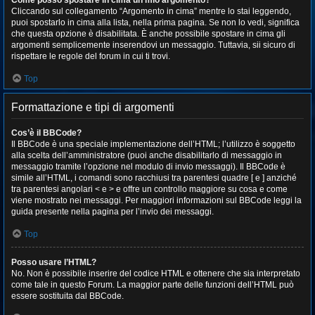
Come posso spostare in cima un mio argomento?
Cliccando sul collegamento “Argomento in cima” mentre lo stai leggendo,
puoi spostarlo in cima alla lista, nella prima pagina. Se non lo vedi, significa
che questa opzione è disabilitata. È anche possibile spostare in cima gli
argomenti semplicemente inserendovi un messaggio. Tuttavia, sii sicuro di
rispettare le regole del forum in cui ti trovi.
Top
Formattazione e tipi di argomenti
Cos’è il BBCode?
Il BBCode è una speciale implementazione dell’HTML; l’utilizzo è soggetto
alla scelta dell’amministratore (puoi anche disabilitarlo di messaggio in
messaggio tramite l’opzione nel modulo di invio messaggi). Il BBCode è
simile all’HTML, i comandi sono racchiusi tra parentesi quadre [ e ] anziché
tra parentesi angolari < e > e offre un controllo maggiore su cosa e come
viene mostrato nei messaggi. Per maggiori informazioni sul BBCode leggi la
guida presente nella pagina per l’invio dei messaggi.
Top
Posso usare l’HTML?
No. Non è possibile inserire del codice HTML e ottenere che sia interpretato
come tale in questo Forum. La maggior parte delle funzioni dell’HTML può
essere sostituita dal BBCode.