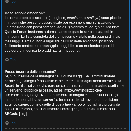
Top
Cosa sono le emoticon?
Le «emoticon» o «faccine» (in inglese,
emoticons
o
smileys
) sono piccole
immagini che possono essere usate per esprimere una sensazione o
un’emozione con pochi caratteri; ad es. :) significa felice, :( significa triste.
Questo Forum trasforma automaticamente queste serie di caratteri in
immagini. La lista completa delle emoticon è visibile nella pagina di invio
messaggi. Cerca di non esagerare nell’uso delle emoticon, possono
facilmente rendere un messaggio illeggibile, e un moderatore potrebbe
decidere di modificarlo o addirittura rimuoverlo.
Top
Posso inserire delle immagini?
Sì, puoi inserire delle immagini nei tuoi messaggi. Se l’amministratore
permette gli allegati è possibile caricare delle immagini direttamente sulla
Board; in alternativa devi creare un collegamento a un’immagine ospitata su
un server di pubblico accesso, ad es. http://www.indirizzo-del-
sito.com/immagine.gif. Non puoi inserire immagini che hai sul tuo PC (a
meno che non abbia un server!) o immagini che si trovano dietro sistemi di
autenticazione, come caselle di posta tipo yahoo o hotmail, siti protetti da
codici di accesso, ecc. Per inserire l’immagine, puoi usare il comando
BBCode [img].
Top