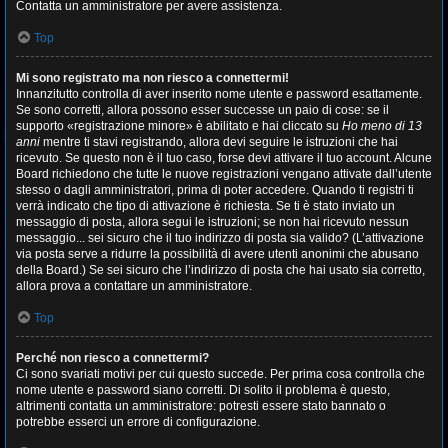
Contatta un amministratore per avere assistenza.
Top
Mi sono registrato ma non riesco a connettermi!
Innanzitutto controlla di aver inserito nome utente e password esattamente.
Se sono corretti, allora possono esser successe un paio di cose: se il
supporto «registrazione minore» è abilitato e hai cliccato su
Ho meno di 13
anni
mentre ti stavi registrando, allora devi seguire le istruzioni che hai
ricevuto. Se questo non è il tuo caso, forse devi attivare il tuo account. Alcune
Board richiedono che tutte le nuove registrazioni vengano attivate dall’utente
stesso o dagli amministratori, prima di poter accedere. Quando ti registri ti
verrà indicato che tipo di attivazione è richiesta. Se ti è stato inviato un
messaggio di posta, allora segui le istruzioni; se non hai ricevuto nessun
messaggio... sei sicuro che il tuo indirizzo di posta sia valido? (L’attivazione
via posta serve a ridurre la possibilità di avere utenti anonimi che abusano
della Board.) Se sei sicuro che l’indirizzo di posta che hai usato sia corretto,
allora prova a contattare un amministratore.
Top
Perché non riesco a connettermi?
Ci sono svariati motivi per cui questo succede. Per prima cosa controlla che
nome utente e password siano corretti. Di solito il problema è questo,
altrimenti contatta un amministratore: potresti essere stato bannato o
potrebbe esserci un errore di configurazione.