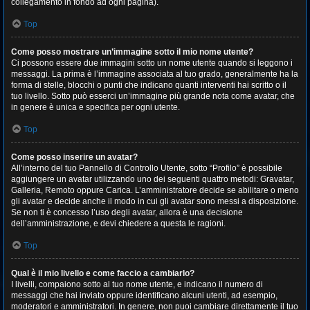
collegamento in fondo ad ogni pagina).
Top
Come posso mostrare un’immagine sotto il mio nome utente?
Ci possono essere due immagini sotto un nome utente quando si leggono i
messaggi. La prima è l’immagine associata al tuo grado, generalmente ha la
forma di stelle, blocchi o punti che indicano quanti interventi hai scritto o il
tuo livello. Sotto può esserci un’immagine più grande nota come avatar, che
in genere è unica e specifica per ogni utente.
Top
Come posso inserire un avatar?
All’interno del tuo Pannello di Controllo Utente, sotto “Profilo” è possibile
aggiungere un avatar utilizzando uno dei seguenti quattro metodi: Gravatar,
Galleria, Remoto oppure Carica. L’amministratore decide se abilitare o meno
gli avatar e decide anche il modo in cui gli avatar sono messi a disposizione.
Se non ti è concesso l’uso degli avatar, allora è una decisione
dell’amministrazione, e devi chiedere a questa le ragioni.
Top
Qual è il mio livello e come faccio a cambiarlo?
I livelli, compaiono sotto al tuo nome utente, e indicano il numero di
messaggi che hai inviato oppure identificano alcuni utenti, ad esempio,
moderatori e amministratori. In genere, non puoi cambiare direttamente il tuo