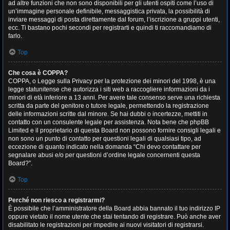
ad altre funzioni che non sono disponibili per gli utenti ospiti come l’uso di
un’immagine personale definibile, messaggistica privata, la possibilità di
inviare messaggi di posta direttamente dal forum, l’iscrizione a gruppi utenti,
ecc. Ti bastano pochi secondi per registrarti e quindi ti raccomandiamo di
farlo.
Top
Che cosa è COPPA?
COPPA, o Legge sulla Privacy per la protezione dei minori del 1998, è una
legge statunitense che autorizza i siti web a raccogliere informazioni da i
minori di età inferiore a 13 anni. Per avere tale consenso serve una richiesta
scritta da parte del genitore o tutore legale, permettendo la registrazione
delle informazioni scritte dal minore. Se hai dubbi o incertezze, mettiti in
contatto con un consulente legale per assistenza. Nota bene che phpBB
Limited e il proprietario di questa Board non possono fornire consigli legali e
non sono un punto di contatto per questioni legali di qualsiasi tipo, ad
eccezione di quanto indicato nella domanda “Chi devo contattare per
segnalare abusi e/o per questioni d’ordine legale concernenti questa
Board?”.
Top
Perché non riesco a registrarmi?
È possibile che l’amministratore della Board abbia bannato il tuo indirizzo IP
oppure vietato il nome utente che stai tentando di registrare. Può anche aver
disabilitato le registrazioni per impedire ai nuovi visitatori di registrarsi.