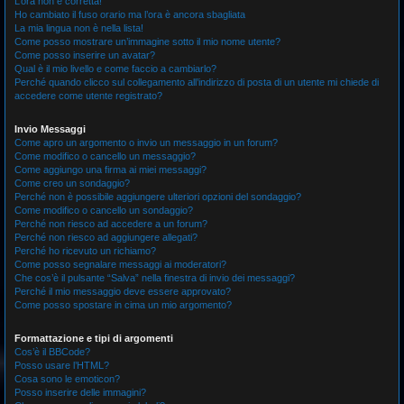
L’ora non è corretta!
Ho cambiato il fuso orario ma l’ora è ancora sbagliata
La mia lingua non è nella lista!
Come posso mostrare un’immagine sotto il mio nome utente?
Come posso inserire un avatar?
Qual è il mio livello e come faccio a cambiarlo?
Perché quando clicco sul collegamento all’indirizzo di posta di un utente mi chiede di
accedere come utente registrato?
Invio Messaggi
Come apro un argomento o invio un messaggio in un forum?
Come modifico o cancello un messaggio?
Come aggiungo una firma ai miei messaggi?
Come creo un sondaggio?
Perché non è possibile aggiungere ulteriori opzioni del sondaggio?
Come modifico o cancello un sondaggio?
Perché non riesco ad accedere a un forum?
Perché non riesco ad aggiungere allegati?
Perché ho ricevuto un richiamo?
Come posso segnalare messaggi ai moderatori?
Che cos’è il pulsante “Salva” nella finestra di invio dei messaggi?
Perché il mio messaggio deve essere approvato?
Come posso spostare in cima un mio argomento?
Formattazione e tipi di argomenti
Cos’è il BBCode?
Posso usare l’HTML?
Cosa sono le emoticon?
Posso inserire delle immagini?