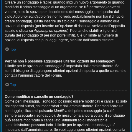
Creare un sondaggio è facile: quando inizi un nuovo argomento (o quando
modifichi il primo messaggio di un argomento, se ti è permesso) dovresti
vedere, sotto lo spazio per l’inserimento del messaggio, un riquadro dal
titolo
Aggiungi sondaggio
(se non lo vedi, probabilmente non hai il diritto di
creare sondaggi). Basta inserire un titolo per il sondaggio e almeno due
opzioni di risposta (per inserire un’opzione di risposta, scrivila nell’apposito
spazio e clicca su
Aggiungi un’opzione
). Puoi anche stabilire i giorni di
durata del sondaggio (0 per non porre limiti). C’è un limite al numero di
opzioni di risposta che puoi aggiungere, stabilito dall’amministratore.
Top
Perché non è possibile aggiungere ulteriori opzioni del sondaggio?
Il limite per le opzioni del sondaggio è impostato dall’amministratore. Se
senti il bisogno di aggiungere ulteriori opzioni di risposta a quelle consentite,
contatta l’amministratore del Forum.
Top
Come modifico o cancello un sondaggio?
Come per i messaggi, i sondaggi possono essere modificati e cancellati solo
dai rispettivi autori, dai moderatori e dall’amministratore. Per modificare un
sondaggio, clicca sul pulsante
Modifica
del primo messaggio (a cui è
sempre associato il sondaggio). Se nessuno ha ancora votato, il sondaggio
può essere modificato o cancellato, altrimenti solo i moderatori e
l’amministratore possono farlo. Il limite per le opzioni del sondaggio è
impostato dall’amministratore. Se vuoi aggiungere ulteriori opzioni, contatta