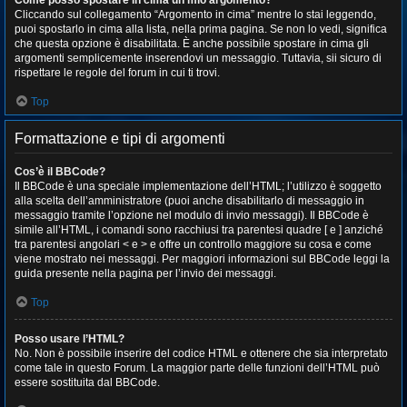
Come posso spostare in cima un mio argomento?
Cliccando sul collegamento “Argomento in cima” mentre lo stai leggendo,
puoi spostarlo in cima alla lista, nella prima pagina. Se non lo vedi, significa
che questa opzione è disabilitata. È anche possibile spostare in cima gli
argomenti semplicemente inserendovi un messaggio. Tuttavia, sii sicuro di
rispettare le regole del forum in cui ti trovi.
Top
Formattazione e tipi di argomenti
Cos’è il BBCode?
Il BBCode è una speciale implementazione dell’HTML; l’utilizzo è soggetto
alla scelta dell’amministratore (puoi anche disabilitarlo di messaggio in
messaggio tramite l’opzione nel modulo di invio messaggi). Il BBCode è
simile all’HTML, i comandi sono racchiusi tra parentesi quadre [ e ] anziché
tra parentesi angolari < e > e offre un controllo maggiore su cosa e come
viene mostrato nei messaggi. Per maggiori informazioni sul BBCode leggi la
guida presente nella pagina per l’invio dei messaggi.
Top
Posso usare l’HTML?
No. Non è possibile inserire del codice HTML e ottenere che sia interpretato
come tale in questo Forum. La maggior parte delle funzioni dell’HTML può
essere sostituita dal BBCode.