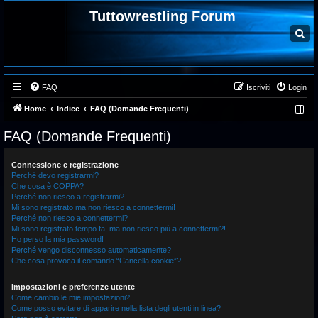
Tuttowrestling Forum
C
e
r
c
a
FAQ
Iscriviti
Login
Home
Indice
FAQ (Domande Frequenti)
FAQ (Domande Frequenti)
Connessione e registrazione
Perché devo registrarmi?
Che cosa è COPPA?
Perché non riesco a registrarmi?
Mi sono registrato ma non riesco a connettermi!
Perché non riesco a connettermi?
Mi sono registrato tempo fa, ma non riesco più a connettermi?!
Ho perso la mia password!
Perché vengo disconnesso automaticamente?
Che cosa provoca il comando “Cancella cookie”?
Impostazioni e preferenze utente
Come cambio le mie impostazioni?
Come posso evitare di apparire nella lista degli utenti in linea?