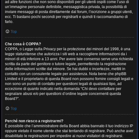
ad altre funzioni che non sono disponibili per gli utenti ospiti come l’uso di
un’immagine personale definibile, messaggistica privata, la possibilità di
inviare messaggi di posta direttamente dal forum, l’iscrizione a gruppi utenti,
ecc. Ti bastano pochi secondi per registrarti e quindi ti raccomandiamo di
farlo.
Top
Che cosa è COPPA?
COPPA, o Legge sulla Privacy per la protezione dei minori del 1998, è una
legge statunitense che autorizza i siti web a raccogliere informazioni da i
minori di età inferiore a 13 anni. Per avere tale consenso serve una richiesta
scritta da parte del genitore o tutore legale, permettendo la registrazione
delle informazioni scritte dal minore. Se hai dubbi o incertezze, mettiti in
contatto con un consulente legale per assistenza. Nota bene che phpBB
Limited e il proprietario di questa Board non possono fornire consigli legali e
non sono un punto di contatto per questioni legali di qualsiasi tipo, ad
eccezione di quanto indicato nella domanda “Chi devo contattare per
segnalare abusi e/o per questioni d’ordine legale concernenti questa
Board?”.
Top
Perché non riesco a registrarmi?
È possibile che l’amministratore della Board abbia bannato il tuo indirizzo IP
oppure vietato il nome utente che stai tentando di registrare. Può anche aver
disabilitato le registrazioni per impedire ai nuovi visitatori di registrarsi.