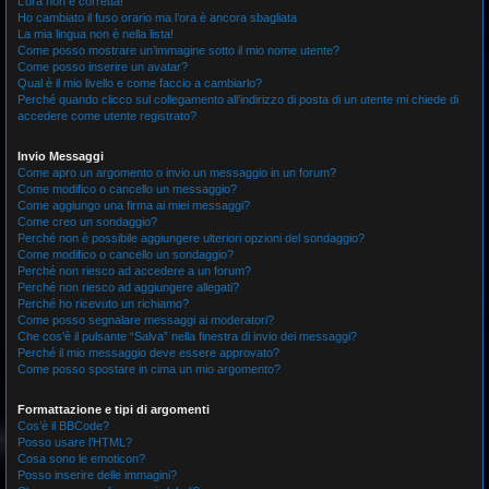
L’ora non è corretta!
Ho cambiato il fuso orario ma l’ora è ancora sbagliata
La mia lingua non è nella lista!
Come posso mostrare un’immagine sotto il mio nome utente?
Come posso inserire un avatar?
Qual è il mio livello e come faccio a cambiarlo?
Perché quando clicco sul collegamento all’indirizzo di posta di un utente mi chiede di
accedere come utente registrato?
Invio Messaggi
Come apro un argomento o invio un messaggio in un forum?
Come modifico o cancello un messaggio?
Come aggiungo una firma ai miei messaggi?
Come creo un sondaggio?
Perché non è possibile aggiungere ulteriori opzioni del sondaggio?
Come modifico o cancello un sondaggio?
Perché non riesco ad accedere a un forum?
Perché non riesco ad aggiungere allegati?
Perché ho ricevuto un richiamo?
Come posso segnalare messaggi ai moderatori?
Che cos’è il pulsante “Salva” nella finestra di invio dei messaggi?
Perché il mio messaggio deve essere approvato?
Come posso spostare in cima un mio argomento?
Formattazione e tipi di argomenti
Cos’è il BBCode?
Posso usare l’HTML?
Cosa sono le emoticon?
Posso inserire delle immagini?