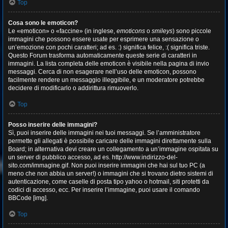
Top
Cosa sono le emoticon?
Le «emoticon» o «faccine» (in inglese,
emoticons
o
smileys
) sono piccole
immagini che possono essere usate per esprimere una sensazione o
un’emozione con pochi caratteri; ad es. :) significa felice, :( significa triste.
Questo Forum trasforma automaticamente queste serie di caratteri in
immagini. La lista completa delle emoticon è visibile nella pagina di invio
messaggi. Cerca di non esagerare nell’uso delle emoticon, possono
facilmente rendere un messaggio illeggibile, e un moderatore potrebbe
decidere di modificarlo o addirittura rimuoverlo.
Top
Posso inserire delle immagini?
Sì, puoi inserire delle immagini nei tuoi messaggi. Se l’amministratore
permette gli allegati è possibile caricare delle immagini direttamente sulla
Board; in alternativa devi creare un collegamento a un’immagine ospitata su
un server di pubblico accesso, ad es. http://www.indirizzo-del-
sito.com/immagine.gif. Non puoi inserire immagini che hai sul tuo PC (a
meno che non abbia un server!) o immagini che si trovano dietro sistemi di
autenticazione, come caselle di posta tipo yahoo o hotmail, siti protetti da
codici di accesso, ecc. Per inserire l’immagine, puoi usare il comando
BBCode [img].
Top