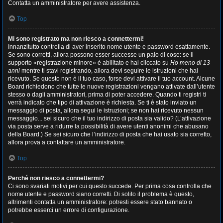
Contatta un amministratore per avere assistenza.
Top
Mi sono registrato ma non riesco a connettermi!
Innanzitutto controlla di aver inserito nome utente e password esattamente.
Se sono corretti, allora possono esser successe un paio di cose: se il
supporto «registrazione minore» è abilitato e hai cliccato su
Ho meno di 13
anni
mentre ti stavi registrando, allora devi seguire le istruzioni che hai
ricevuto. Se questo non è il tuo caso, forse devi attivare il tuo account. Alcune
Board richiedono che tutte le nuove registrazioni vengano attivate dall’utente
stesso o dagli amministratori, prima di poter accedere. Quando ti registri ti
verrà indicato che tipo di attivazione è richiesta. Se ti è stato inviato un
messaggio di posta, allora segui le istruzioni; se non hai ricevuto nessun
messaggio... sei sicuro che il tuo indirizzo di posta sia valido? (L’attivazione
via posta serve a ridurre la possibilità di avere utenti anonimi che abusano
della Board.) Se sei sicuro che l’indirizzo di posta che hai usato sia corretto,
allora prova a contattare un amministratore.
Top
Perché non riesco a connettermi?
Ci sono svariati motivi per cui questo succede. Per prima cosa controlla che
nome utente e password siano corretti. Di solito il problema è questo,
altrimenti contatta un amministratore: potresti essere stato bannato o
potrebbe esserci un errore di configurazione.