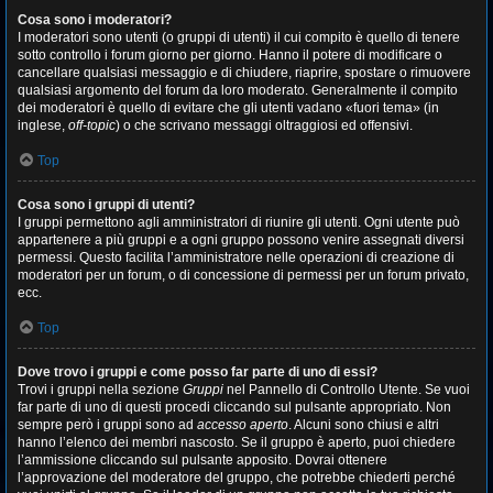
Cosa sono i moderatori?
I moderatori sono utenti (o gruppi di utenti) il cui compito è quello di tenere
sotto controllo i forum giorno per giorno. Hanno il potere di modificare o
cancellare qualsiasi messaggio e di chiudere, riaprire, spostare o rimuovere
qualsiasi argomento del forum da loro moderato. Generalmente il compito
dei moderatori è quello di evitare che gli utenti vadano «fuori tema» (in
inglese,
off-topic
) o che scrivano messaggi oltraggiosi ed offensivi.
Top
Cosa sono i gruppi di utenti?
I gruppi permettono agli amministratori di riunire gli utenti. Ogni utente può
appartenere a più gruppi e a ogni gruppo possono venire assegnati diversi
permessi. Questo facilita l’amministratore nelle operazioni di creazione di
moderatori per un forum, o di concessione di permessi per un forum privato,
ecc.
Top
Dove trovo i gruppi e come posso far parte di uno di essi?
Trovi i gruppi nella sezione
Gruppi
nel Pannello di Controllo Utente. Se vuoi
far parte di uno di questi procedi cliccando sul pulsante appropriato. Non
sempre però i gruppi sono ad
accesso aperto
. Alcuni sono chiusi e altri
hanno l’elenco dei membri nascosto. Se il gruppo è aperto, puoi chiedere
l’ammissione cliccando sul pulsante apposito. Dovrai ottenere
l’approvazione del moderatore del gruppo, che potrebbe chiederti perché