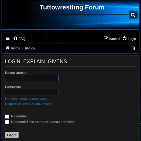
Tuttowrestling Forum
C
e
r
c
a
FAQ
Iscriviti
Login
Home
Indice
LOGIN_EXPLAIN_GIVENS
Nome utente:
Password:
Ho dimenticato la password
Rispedisci l’email di attivazione
Ricordami
Nascondi il mio stato per questa sessione