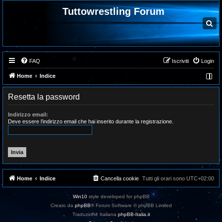
Tuttowrestling Forum
C
e
r
c
a
FAQ
Iscriviti
Login
Home
Indice
Resetta la password
Indirizzo email:
Deve essere l’indirizzo email che hai inserito durante la registrazione.
Home
Indice
Cancella cookie
Tutti gli orari sono
UTC+02:00
Win10
style developed for phpBB
Creato da
phpBB
® Forum Software © phpBB Limited
Traduzione Italiana
phpBB-Italia.it