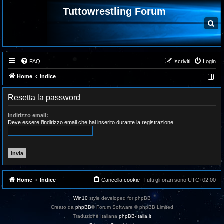
Tuttowrestling Forum
C
e
r
c
a
FAQ
Iscriviti
Login
Home
Indice
Resetta la password
Indirizzo email:
Deve essere l’indirizzo email che hai inserito durante la registrazione.
Home
Indice
Cancella cookie
Tutti gli orari sono
UTC+02:00
Win10
style developed for phpBB
Creato da
phpBB
® Forum Software © phpBB Limited
Traduzione Italiana
phpBB-Italia.it