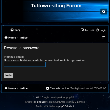
Tuttowrestling Forum
C
e
r
c
a
FAQ
Iscriviti
Login
Home
Indice
Resetta la password
Indirizzo email:
Deve essere l’indirizzo email che hai inserito durante la registrazione.
Home
Indice
Cancella cookie
Tutti gli orari sono
UTC+02:00
Win10
style developed for phpBB
Creato da
phpBB
® Forum Software © phpBB Limited
Traduzione Italiana
phpBB-Italia.it