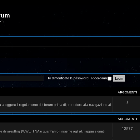
orum
com
Ho dimenticato la password
|
Ricordami
ARGOMENTI
1
na a leggere il regolamento del forum prima di procedere alla navigazione al
ARGOMENTI
13577
ere di wrestling (WWE, TNA e quant’altro) insieme agli altri appassionati.