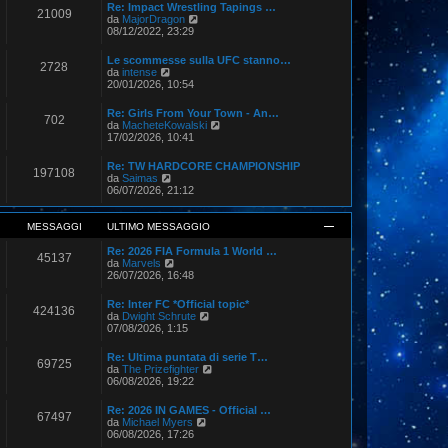
m
i
Re: Impact Wrestling Tapings …
21009
e
u
V
da
MajorDragon
s
l
e
08/12/2022, 23:29
s
t
d
a
i
i
Le scommesse sulla UFC stanno…
g
m
2728
u
V
da
intense
g
o
l
e
20/01/2026, 10:54
i
m
t
d
o
e
i
i
s
Re: Girls From Your Town - An…
m
702
u
V
s
da
MacheteKowalski
o
l
e
a
17/02/2026, 10:41
m
t
d
g
e
i
i
g
s
Re: TW HARDCORE CHAMPIONSHIP
m
197108
u
i
s
V
da
Saimas
o
l
o
a
e
06/07/2026, 21:12
m
t
g
d
e
i
g
i
s
m
i
u
MESSAGGI
ULTIMO MESSAGGIO
s
o
o
l
a
m
t
Re: 2026 FIA Formula 1 World …
g
e
45137
i
V
da
Marvels
g
s
m
e
26/07/2026, 16:48
i
s
o
d
o
a
m
i
Re: Inter FC *Official topic*
g
e
424136
u
V
da
Dwight Schrute
g
s
l
e
07/08/2026, 1:15
i
s
t
d
o
a
i
i
Re: Ultima puntata di serie T…
g
m
69725
u
V
da
The Prizefighter
g
o
l
e
06/08/2026, 19:22
i
m
t
d
o
e
i
i
s
Re: 2026 IN GAMES - Official …
m
67497
u
s
V
da
Michael Myers
o
l
a
e
06/08/2026, 17:26
m
t
g
d
e