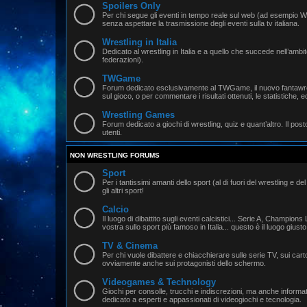
Spoilers Only
Per chi segue gli eventi in tempo reale sul web (ad esemp
senza aspettare la trasmissione degli eventi sulla tv italiana.
Wrestling in Italia
Dedicato al wrestling in Italia e a quello che succede nell’ambi
federazioni).
TWGame
Forum dedicato esclusivamente al TWGame, il nuovo fantawrest
sul gioco, o per commentare i risultati ottenuti, le statistiche, e
Wrestling Games
Forum dedicato a giochi di wrestling, quiz e quant’altro. Il posto
utenti.
NON WRESTLING FORUMS
Sport
Per i tantissimi amanti dello sport (al di fuori del wrestling e del
gli altri sport!
Calcio
Il luogo di dibattito sugli eventi calcistici... Serie A, Champion
vostra sullo sport più famoso in Italia... questo è il luogo giusto
TV & Cinema
Per chi vuole dibattere e chiacchierare sulle serie TV, sui carto
ovviamente anche sui protagonisti dello schermo.
Videogames & Technology
Giochi per consolle, trucchi e indiscrezioni, ma anche informati
dedicato a esperti e appassionati di videogiochi e tecnologia.