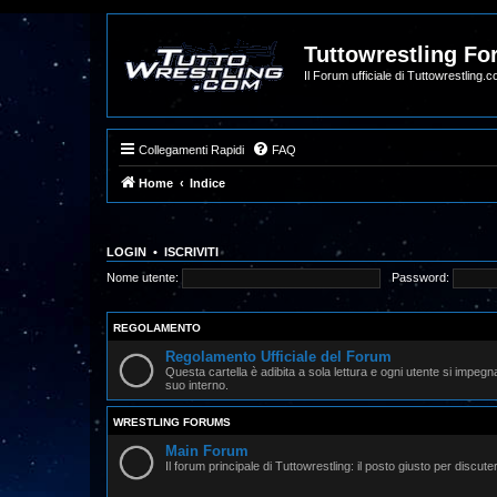
Tuttowrestling F
Il Forum ufficiale di Tuttowrestling.
Collegamenti Rapidi
FAQ
Home
Indice
LOGIN
•
ISCRIVITI
Nome utente:
Password:
REGOLAMENTO
Regolamento Ufficiale del Forum
Questa cartella è adibita a sola lettura e ogni utente si impeg
suo interno.
WRESTLING FORUMS
Main Forum
Il forum principale di Tuttowrestling: il posto giusto per discut