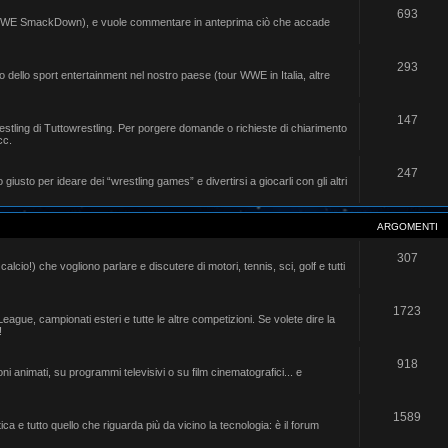
693
io WWE SmackDown), e vuole commentare in anteprima ciò che accade
293
to dello sport entertainment nel nostro paese (tour WWE in Italia, altre
147
ling di Tuttowrestling. Per porgere domande o richieste di chiarimento
cc.
247
 giusto per ideare dei “wrestling games” e divertirsi a giocarli con gli altri
ARGOMENTI
307
 calcio!) che vogliono parlare e discutere di motori, tennis, sci, golf e tutti
1723
s League, campionati esteri e tutte le altre competizioni. Se volete dire la
!
918
ni animati, su programmi televisivi o su film cinematografici... e
1589
ca e tutto quello che riguarda più da vicino la tecnologia: è il forum