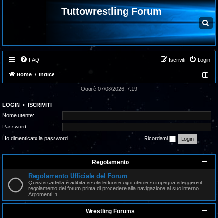
Tuttowrestling Forum
C
e
r
c
a
FAQ
Iscriviti
Login
Home
Indice
Oggi è 07/08/2026, 7:19
LOGIN
•
ISCRIVITI
Nome utente:
Password:
Ho dimenticato la password
Ricordami
Regolamento
Regolamento Ufficiale del Forum
Questa cartella è adibita a sola lettura e ogni utente si impegna a leggere il
regolamento del forum prima di procedere alla navigazione al suo interno.
Argomenti:
1
Wrestling Forums