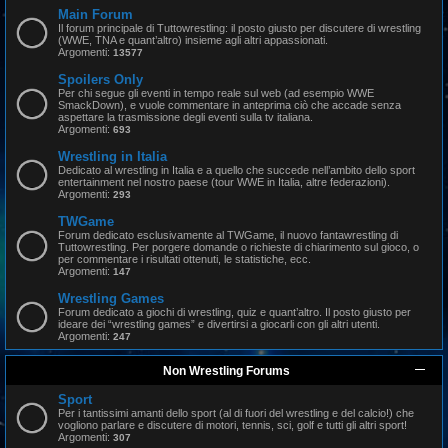
Main Forum
Il forum principale di Tuttowrestling: il posto giusto per discutere di wrestling
(WWE, TNA e quant’altro) insieme agli altri appassionati.
Argomenti:
13577
Spoilers Only
Per chi segue gli eventi in tempo reale sul web (ad esempio WWE
SmackDown), e vuole commentare in anteprima ciò che accade senza
aspettare la trasmissione degli eventi sulla tv italiana.
Argomenti:
693
Wrestling in Italia
Dedicato al wrestling in Italia e a quello che succede nell’ambito dello sport
entertainment nel nostro paese (tour WWE in Italia, altre federazioni).
Argomenti:
293
TWGame
Forum dedicato esclusivamente al TWGame, il nuovo fantawrestling di
Tuttowrestling. Per porgere domande o richieste di chiarimento sul gioco, o
per commentare i risultati ottenuti, le statistiche, ecc.
Argomenti:
147
Wrestling Games
Forum dedicato a giochi di wrestling, quiz e quant’altro. Il posto giusto per
ideare dei “wrestling games” e divertirsi a giocarli con gli altri utenti.
Argomenti:
247
Non Wrestling Forums
Sport
Per i tantissimi amanti dello sport (al di fuori del wrestling e del calcio!) che
vogliono parlare e discutere di motori, tennis, sci, golf e tutti gli altri sport!
Argomenti:
307