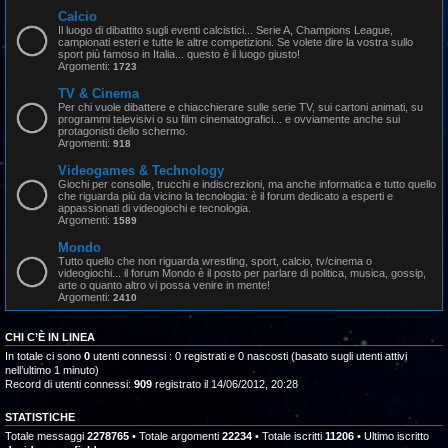
Calcio
Il luogo di dibattito sugli eventi calcistici... Serie A, Champions League,
campionati esteri e tutte le altre competizioni. Se volete dire la vostra sullo
sport più famoso in Italia... questo è il luogo giusto!
Argomenti:
1723
TV & Cinema
Per chi vuole dibattere e chiacchierare sulle serie TV, sui cartoni animati, su
programmi televisivi o su film cinematografici... e ovviamente anche sui
protagonisti dello schermo.
Argomenti:
918
Videogames & Technology
Giochi per consolle, trucchi e indiscrezioni, ma anche informatica e tutto quello
che riguarda più da vicino la tecnologia: è il forum dedicato a esperti e
appassionati di videogiochi e tecnologia.
Argomenti:
1589
Mondo
Tutto quello che non riguarda wrestling, sport, calcio, tv/cinema o
videogiochi... il forum Mondo è il posto per parlare di politica, musica, gossip,
arte o quanto altro vi possa venire in mente!
Argomenti:
2410
CHI C’È IN LINEA
In totale ci sono
0
utenti connessi : 0 registrati e 0 nascosti (basato sugli utenti attivi
nell’ultimo 1 minuto)
Record di utenti connessi:
909
registrato il 14/06/2012, 20:28
STATISTICHE
Totale messaggi
2278765
• Totale argomenti
22234
• Totale iscritti
11206
• Ultimo iscritto