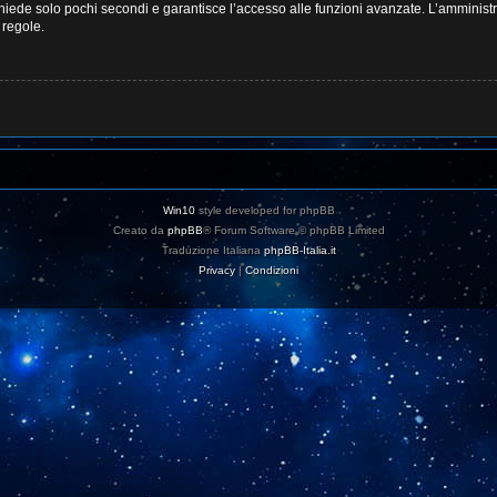
ichiede solo pochi secondi e garantisce l’accesso alle funzioni avanzate. L’amminist
e regole.
Win10
style developed for phpBB
Creato da
phpBB
® Forum Software © phpBB Limited
Traduzione Italiana
phpBB-Italia.it
Privacy
|
Condizioni