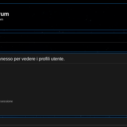
orum
com
nnesso per vedere i profili utente.
 sessione