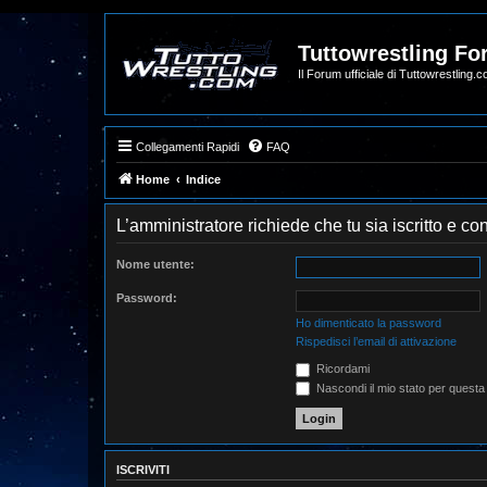
Tuttowrestling F
Il Forum ufficiale di Tuttowrestling.
Collegamenti Rapidi
FAQ
Home
Indice
L’amministratore richiede che tu sia iscritto e co
Nome utente:
Password:
Ho dimenticato la password
Rispedisci l’email di attivazione
Ricordami
Nascondi il mio stato per questa
ISCRIVITI