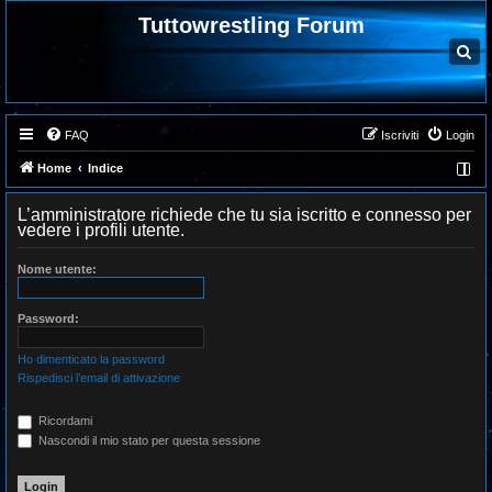
Tuttowrestling Forum
C
e
r
c
a
FAQ
Iscriviti
Login
Home
Indice
L’amministratore richiede che tu sia iscritto e connesso per
vedere i profili utente.
Nome utente:
Password:
Ho dimenticato la password
Rispedisci l’email di attivazione
Ricordami
Nascondi il mio stato per questa sessione