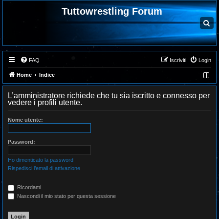
Tuttowrestling Forum
C
e
r
c
a
FAQ
Iscriviti
Login
Home
Indice
L’amministratore richiede che tu sia iscritto e connesso per
vedere i profili utente.
Nome utente:
Password:
Ho dimenticato la password
Rispedisci l’email di attivazione
Ricordami
Nascondi il mio stato per questa sessione