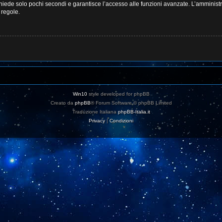
ichiede solo pochi secondi e garantisce l’accesso alle funzioni avanzate. L’amminist
e regole.
Win10
style developed for phpBB
Creato da
phpBB
® Forum Software © phpBB Limited
Traduzione Italiana
phpBB-Italia.it
Privacy
|
Condizioni