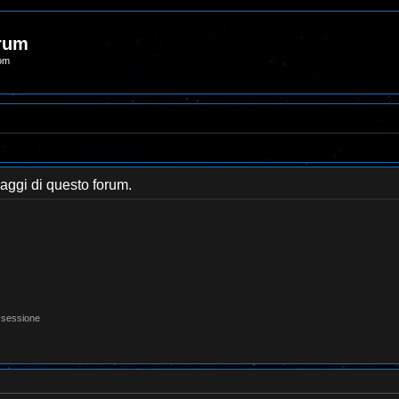
orum
com
saggi di questo forum.
 sessione