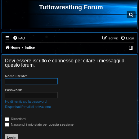
Tuttowrestling Forum
C
e
r
c
a
FAQ
Iscriviti
Login
Home
Indice
Devi essere iscritto e connesso per citare i messaggi di
questo forum.
Nome utente:
Password:
Ho dimenticato la password
Rispedisci l’email di attivazione
Ricordami
Nascondi il mio stato per questa sessione