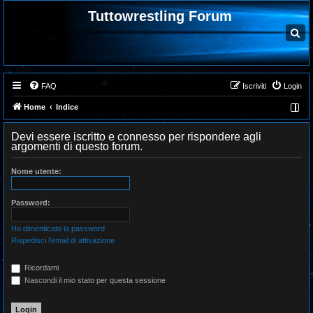
Tuttowrestling Forum
C
e
r
c
a
FAQ
Iscriviti
Login
Home
Indice
Devi essere iscritto e connesso per rispondere agli
argomenti di questo forum.
Nome utente:
Password:
Ho dimenticato la password
Rispedisci l’email di attivazione
Ricordami
Nascondi il mio stato per questa sessione