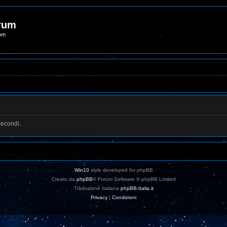
orum
com
secondi.
Win10
style developed for phpBB
Creato da
phpBB
® Forum Software © phpBB Limited
Traduzione Italiana
phpBB-Italia.it
Privacy
|
Condizioni