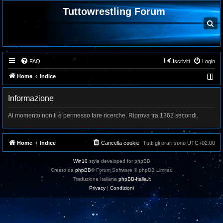
Tuttowrestling Forum
C
e
r
c
a
FAQ
Iscriviti
Login
Home
Indice
Informazione
Al momento non ti è permesso fare ricerche. Riprova tra 1362 secondi.
Home
Indice
Cancella cookie
Tutti gli orari sono
UTC+02:00
Win10
style developed for phpBB
Creato da
phpBB
® Forum Software © phpBB Limited
Traduzione Italiana
phpBB-Italia.it
Privacy
|
Condizioni