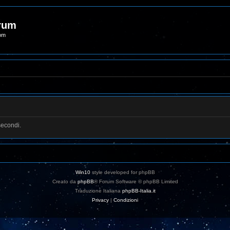
orum
com
secondi.
Win10
style developed for phpBB
Creato da
phpBB
® Forum Software © phpBB Limited
Traduzione Italiana
phpBB-Italia.it
Privacy
|
Condizioni