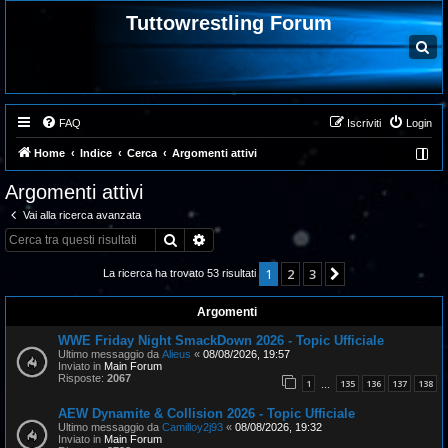
Tuttowrestling Forum
C
e
r
c
a
FAQ
Iscriviti
Login
Home
Indice
Cerca
Argomenti attivi
Argomenti attivi
Vai alla ricerca avanzata
Cerca
Ricerca avanzata
1
2
3
Prossimo
La ricerca ha trovato 53 risultati
Argomenti
WWE Friday Night SmackDown 2026 - Topic Ufficiale
Ultimo messaggio da
Alieus
«
08/08/2026, 19:57
Inviato in
Main Forum
Risposte:
2067
1
135
136
137
138
…
AEW Dynamite & Collision 2026 - Topic Ufficiale
Ultimo messaggio da
Camilloy2j93
«
08/08/2026, 19:32
Inviato in
Main Forum