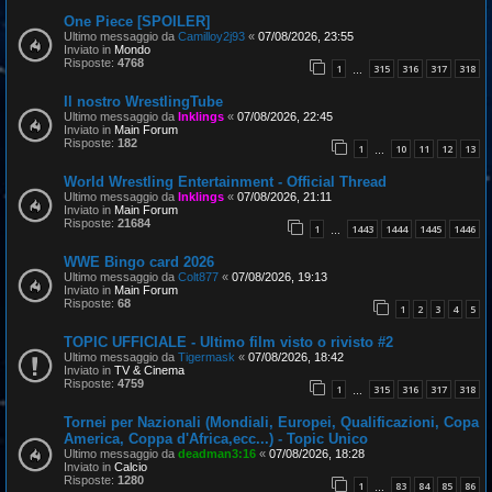
One Piece [SPOILER]
Ultimo messaggio da
Camilloy2j93
«
07/08/2026, 23:55
Inviato in
Mondo
Risposte:
4768
1
315
316
317
318
…
Il nostro WrestlingTube
Ultimo messaggio da
Inklings
«
07/08/2026, 22:45
Inviato in
Main Forum
Risposte:
182
1
10
11
12
13
…
World Wrestling Entertainment - Official Thread
Ultimo messaggio da
Inklings
«
07/08/2026, 21:11
Inviato in
Main Forum
Risposte:
21684
1
1443
1444
1445
1446
…
WWE Bingo card 2026
Ultimo messaggio da
Colt877
«
07/08/2026, 19:13
Inviato in
Main Forum
Risposte:
68
1
2
3
4
5
TOPIC UFFICIALE - Ultimo film visto o rivisto #2
Ultimo messaggio da
Tigermask
«
07/08/2026, 18:42
Inviato in
TV & Cinema
Risposte:
4759
1
315
316
317
318
…
Tornei per Nazionali (Mondiali, Europei, Qualificazioni, Copa
America, Coppa d'Africa,ecc...) - Topic Unico
Ultimo messaggio da
deadman3:16
«
07/08/2026, 18:28
Inviato in
Calcio
Risposte:
1280
1
83
84
85
86
…