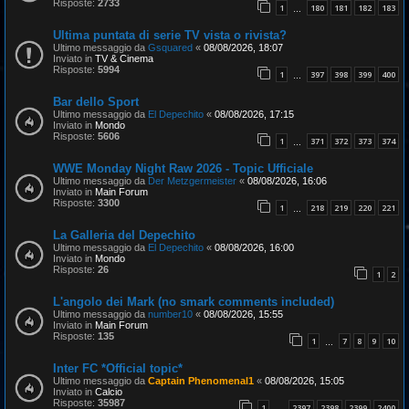
Risposte:
2733
1
180
181
182
183
…
Ultima puntata di serie TV vista o rivista?
Ultimo messaggio da
Gsquared
«
08/08/2026, 18:07
Inviato in
TV & Cinema
Risposte:
5994
1
397
398
399
400
…
Bar dello Sport
Ultimo messaggio da
El Depechito
«
08/08/2026, 17:15
Inviato in
Mondo
Risposte:
5606
1
371
372
373
374
…
WWE Monday Night Raw 2026 - Topic Ufficiale
Ultimo messaggio da
Der Metzgermeister
«
08/08/2026, 16:06
Inviato in
Main Forum
Risposte:
3300
1
218
219
220
221
…
La Galleria del Depechito
Ultimo messaggio da
El Depechito
«
08/08/2026, 16:00
Inviato in
Mondo
Risposte:
26
1
2
L'angolo dei Mark (no smark comments included)
Ultimo messaggio da
number10
«
08/08/2026, 15:55
Inviato in
Main Forum
Risposte:
135
1
7
8
9
10
…
Inter FC *Official topic*
Ultimo messaggio da
Captain Phenomenal1
«
08/08/2026, 15:05
Inviato in
Calcio
Risposte:
35987
1
2397
2398
2399
2400