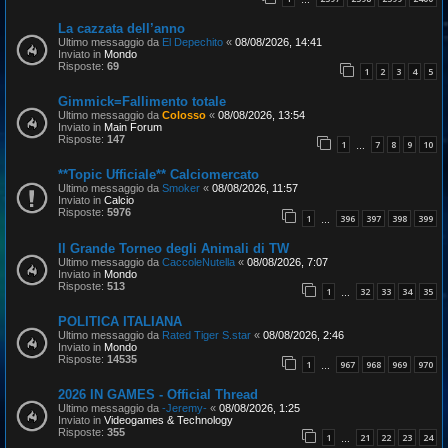
…
La cazzata dell’anno
Ultimo messaggio da
El Depechito
«
08/08/2026, 14:41
Inviato in
Mondo
Risposte:
69
1
2
3
4
5
Gimmick=Fallimento totale
Ultimo messaggio da
Colosso
«
08/08/2026, 13:54
Inviato in
Main Forum
Risposte:
147
1
7
8
9
10
…
**Topic Ufficiale** Calciomercato
Ultimo messaggio da
Smoker
«
08/08/2026, 11:57
Inviato in
Calcio
Risposte:
5976
1
396
397
398
399
…
Il Grande Torneo degli Animali di TW
Ultimo messaggio da
CaccoleNutella
«
08/08/2026, 7:07
Inviato in
Mondo
Risposte:
513
1
32
33
34
35
…
POLITICA ITALIANA
Ultimo messaggio da
Rated Tiger S.star
«
08/08/2026, 2:46
Inviato in
Mondo
Risposte:
14535
1
967
968
969
970
…
2026 IN GAMES - Official Thread
Ultimo messaggio da
-Jeremy-
«
08/08/2026, 1:25
Inviato in
Videogames & Technology
Risposte:
355
1
21
22
23
24
…