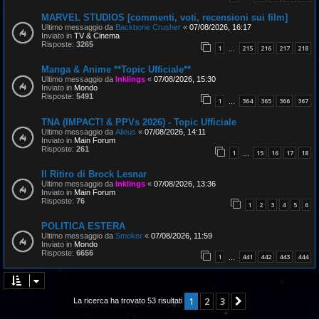
MARVEL STUDIOS [commenti, voti, recensioni sui film]
Ultimo messaggio da
Backbone Crusher
«
07/08/2026, 16:17
Inviato in
TV & Cinema
Risposte:
3265
1
215
216
217
218
…
Manga & Anime **Topic Ufficiale**
Ultimo messaggio da
Inklings
«
07/08/2026, 15:30
Inviato in
Mondo
Risposte:
5491
1
364
365
366
367
…
TNA (IMPACT! & PPVs 2026) - Topic Ufficiale
Ultimo messaggio da
Alieus
«
07/08/2026, 14:11
Inviato in
Main Forum
Risposte:
261
1
15
16
17
18
…
Il Ritiro di Brock Lesnar
Ultimo messaggio da
Inklings
«
07/08/2026, 13:36
Inviato in
Main Forum
Risposte:
76
1
2
3
4
5
6
POLITICA ESTERA
Ultimo messaggio da
Smoker
«
07/08/2026, 11:59
Inviato in
Mondo
Risposte:
6656
1
441
442
443
444
…
1
2
3
Prossimo
La ricerca ha trovato 53 risultati