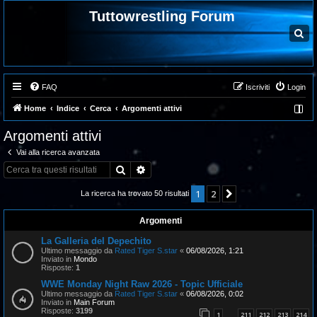
Tuttowrestling Forum
C
e
r
c
a
FAQ
Iscriviti
Login
Home
Indice
Cerca
Argomenti attivi
Argomenti attivi
Vai alla ricerca avanzata
Cerca
Ricerca avanzata
1
2
Prossimo
La ricerca ha trovato 50 risultati
Argomenti
La Galleria del Depechito
Ultimo messaggio da
Rated Tiger S.star
«
06/08/2026, 1:21
Inviato in
Mondo
Risposte:
1
WWE Monday Night Raw 2026 - Topic Ufficiale
Ultimo messaggio da
Rated Tiger S.star
«
06/08/2026, 0:02
Inviato in
Main Forum
Risposte:
3199
1
211
212
213
214
…