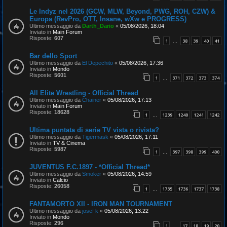
Le Indyz nel 2026 (GCW, MLW, Beyond, PWG, ROH, CZW) &
Europa (RevPro, OTT, Insane, wXw e PROGRESS)
Ultimo messaggio da
Darth_Dario
«
05/08/2026, 18:04
Inviato in
Main Forum
Risposte:
607
1
38
39
40
41
…
Bar dello Sport
Ultimo messaggio da
El Depechito
«
05/08/2026, 17:36
Inviato in
Mondo
Risposte:
5601
1
371
372
373
374
…
All Elite Wrestling - Official Thread
Ultimo messaggio da
Chainer
«
05/08/2026, 17:13
Inviato in
Main Forum
Risposte:
18628
1
1239
1240
1241
1242
…
Ultima puntata di serie TV vista o rivista?
Ultimo messaggio da
Tigermask
«
05/08/2026, 17:11
Inviato in
TV & Cinema
Risposte:
5987
1
397
398
399
400
…
JUVENTUS F.C.1897 - *Official Thread*
Ultimo messaggio da
Smoker
«
05/08/2026, 14:59
Inviato in
Calcio
Risposte:
26058
1
1735
1736
1737
1738
…
FANTAMORTO XII - IRON MAN TOURNAMENT
Ultimo messaggio da
josef k
«
05/08/2026, 13:22
Inviato in
Mondo
Risposte:
296
1
17
18
19
20
…