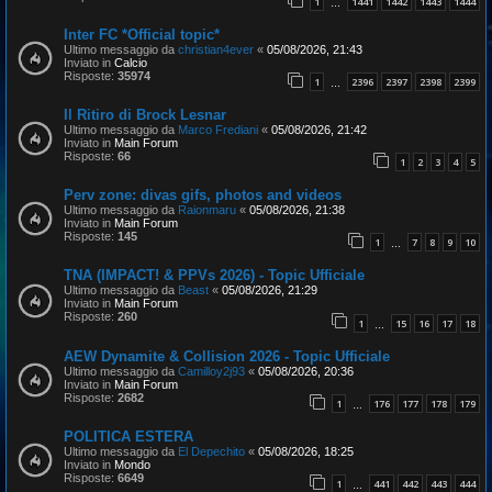
1
1441
1442
1443
1444
…
Inter FC *Official topic*
Ultimo messaggio da
christian4ever
«
05/08/2026, 21:43
Inviato in
Calcio
Risposte:
35974
1
2396
2397
2398
2399
…
Il Ritiro di Brock Lesnar
Ultimo messaggio da
Marco Frediani
«
05/08/2026, 21:42
Inviato in
Main Forum
Risposte:
66
1
2
3
4
5
Perv zone: divas gifs, photos and videos
Ultimo messaggio da
Raionmaru
«
05/08/2026, 21:38
Inviato in
Main Forum
Risposte:
145
1
7
8
9
10
…
TNA (IMPACT! & PPVs 2026) - Topic Ufficiale
Ultimo messaggio da
Beast
«
05/08/2026, 21:29
Inviato in
Main Forum
Risposte:
260
1
15
16
17
18
…
AEW Dynamite & Collision 2026 - Topic Ufficiale
Ultimo messaggio da
Camilloy2j93
«
05/08/2026, 20:36
Inviato in
Main Forum
Risposte:
2682
1
176
177
178
179
…
POLITICA ESTERA
Ultimo messaggio da
El Depechito
«
05/08/2026, 18:25
Inviato in
Mondo
Risposte:
6649
1
441
442
443
444
…