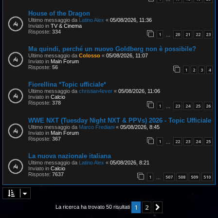
House of the Dragon
Ultimo messaggio da
Latino Alex
«
05/08/2026, 11:36
Inviato in
TV & Cinema
Risposte:
334
1
20
21
22
23
…
Ma quindi, perché un nuovo Goldberg non è possibile?
Ultimo messaggio da
Colosso
«
05/08/2026, 11:07
Inviato in
Main Forum
Risposte:
56
1
2
3
4
Fiorellina *Topic ufficiale*
Ultimo messaggio da
christian4ever
«
05/08/2026, 11:06
Inviato in
Calcio
Risposte:
378
1
23
24
25
26
…
WWE NXT (Tuesday Night NXT & PPVs) 2026 - Topic Ufficiale
Ultimo messaggio da
Marco Frediani
«
05/08/2026, 8:45
Inviato in
Main Forum
Risposte:
367
1
22
23
24
25
…
La nuova nazionale italiana
Ultimo messaggio da
Latino Alex
«
05/08/2026, 8:21
Inviato in
Calcio
Risposte:
7637
1
507
508
509
510
…
1
2
Prossimo
La ricerca ha trovato 50 risultati