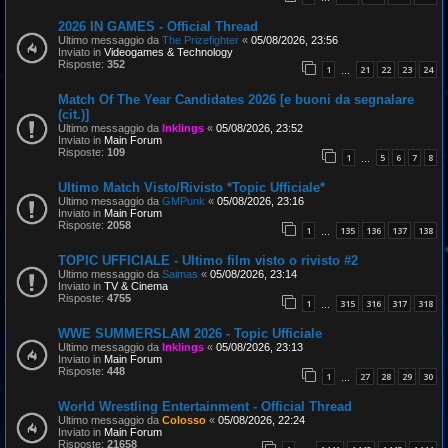
2026 IN GAMES - Official Thread
Ultimo messaggio da
The Prizefighter
«
05/08/2026, 23:56
Inviato in
Videogames & Technology
Risposte:
352
1
21
22
23
24
…
Match Of The Year Candidates 2026 [e buoni da segnalare
(cit.)]
Ultimo messaggio da
Inklings
«
05/08/2026, 23:52
Inviato in
Main Forum
Risposte:
109
1
5
6
7
8
…
Ultimo Match Visto/Rivisto *Topic Ufficiale*
Ultimo messaggio da
GMPunk
«
05/08/2026, 23:16
Inviato in
Main Forum
Risposte:
2058
1
135
136
137
138
…
TOPIC UFFICIALE - Ultimo film visto o rivisto #2
Ultimo messaggio da
Saimas
«
05/08/2026, 23:14
Inviato in
TV & Cinema
Risposte:
4755
1
315
316
317
318
…
WWE SUMMERSLAM 2026 - Topic Ufficiale
Ultimo messaggio da
Inklings
«
05/08/2026, 23:13
Inviato in
Main Forum
Risposte:
448
1
27
28
29
30
…
World Wrestling Entertainment - Official Thread
Ultimo messaggio da
Colosso
«
05/08/2026, 22:24
Inviato in
Main Forum
Risposte:
21658