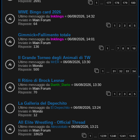
Risposte:
2691
1
177
178
179
180
…
WWE Bingo card 2026
Ultimo messaggio da
Inklings
«
06/08/2026, 14:32
Inviato in
Main Forum
Risposte:
64
1
2
3
4
5
Gimmick=Fallimento totale
Ultimo messaggio da
Inklings
«
06/08/2026, 14:01
Inviato in
Main Forum
Risposte:
136
1
7
8
9
10
…
Il Grande Torneo degli Animali di TW
Ultimo messaggio da
MrER
«
06/08/2026, 13:30
Inviato in
Mondo
Risposte:
500
1
31
32
33
34
…
Il Ritiro di Brock Lesnar
Ultimo messaggio da
Darth_Dario
«
06/08/2026, 13:30
Inviato in
Main Forum
Risposte:
70
1
2
3
4
5
La Galleria del Depechito
Ultimo messaggio da
El Depechito
«
06/08/2026, 13:24
Inviato in
Mondo
Risposte:
12
All Elite Wrestling - Official Thread
Ultimo messaggio da
Alessioitalo
«
06/08/2026, 13:21
Inviato in
Main Forum
Risposte:
18629
1
1239
1240
1241
1242
…