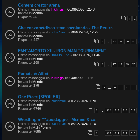
Content creator arena
Ultimo messaggio da
Inklings
«
06/08/2026, 12:48
Inviato in
Mondo
Risposte:
25
1
2
Che canzone/disco state ascoltando - The Return
Ultimo messaggio da
John Smith
«
06/08/2026, 12:27
Inviato in
Mondo
Risposte:
447
1
27
28
29
30
…
FANTAMORTO XII - IRON MAN TOURNAMENT
Ultimo messaggio da
Hard Is Ono
«
06/08/2026, 11:46
Inviato in
Mondo
Risposte:
298
1
17
18
19
20
…
Fumetti & Affini
Ultimo messaggio da
Inklings
«
06/08/2026, 11:16
Inviato in
Mondo
Risposte:
176
1
9
10
11
12
…
One Piece [SPOILER]
Ultimo messaggio da
Raionmaru
«
06/08/2026, 11:07
Inviato in
Mondo
Risposte:
4746
1
314
315
316
317
…
Wrestling m***apostaggio - Memes & co.
Ultimo messaggio da
Raionmaru
«
06/08/2026, 11:01
Inviato in
Main Forum
Risposte:
7685
1
510
511
512
513
…