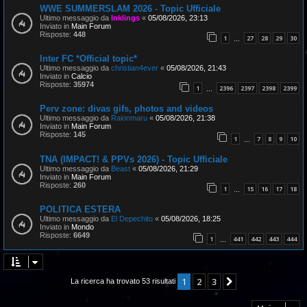
WWE SUMMERSLAM 2026 - Topic Ufficiale
Ultimo messaggio da
Inklings
«
05/08/2026, 23:13
Inviato in
Main Forum
Risposte:
448
1
27
28
29
30
…
Inter FC *Official topic*
Ultimo messaggio da
christian4ever
«
05/08/2026, 21:43
Inviato in
Calcio
Risposte:
35974
1
2396
2397
2398
2399
…
Perv zone: divas gifs, photos and videos
Ultimo messaggio da
Raionmaru
«
05/08/2026, 21:38
Inviato in
Main Forum
Risposte:
145
1
7
8
9
10
…
TNA (IMPACT! & PPVs 2026) - Topic Ufficiale
Ultimo messaggio da
Beast
«
05/08/2026, 21:29
Inviato in
Main Forum
Risposte:
260
1
15
16
17
18
…
POLITICA ESTERA
Ultimo messaggio da
El Depechito
«
05/08/2026, 18:25
Inviato in
Mondo
Risposte:
6649
1
441
442
443
444
…
1
2
3
Prossimo
La ricerca ha trovato 53 risultati