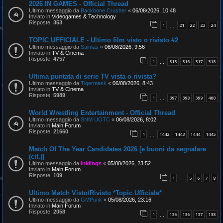
2026 IN GAMES - Official Thread
Ultimo messaggio da
Backbone Crusher
«
06/08/2026, 10:48
Inviato in
Videogames & Technology
Risposte:
353
1
21
22
23
24
…
TOPIC UFFICIALE - Ultimo film visto o rivisto #2
Ultimo messaggio da
Saimas
«
06/08/2026, 9:56
Inviato in
TV & Cinema
Risposte:
4757
1
315
316
317
318
…
Ultima puntata di serie TV vista o rivista?
Ultimo messaggio da
Tigermask
«
06/08/2026, 8:43
Inviato in
TV & Cinema
Risposte:
5989
1
397
398
399
400
…
World Wrestling Entertainment - Official Thread
Ultimo messaggio da
SNM UOTC
«
06/08/2026, 8:02
Inviato in
Main Forum
Risposte:
21660
1
1442
1443
1444
1445
…
Match Of The Year Candidates 2026 [e buoni da segnalare
(cit.)]
Ultimo messaggio da
Inklings
«
05/08/2026, 23:52
Inviato in
Main Forum
Risposte:
109
1
5
6
7
8
…
Ultimo Match Visto/Rivisto *Topic Ufficiale*
Ultimo messaggio da
GMPunk
«
05/08/2026, 23:16
Inviato in
Main Forum
Risposte:
2058
1
135
136
137
138
…