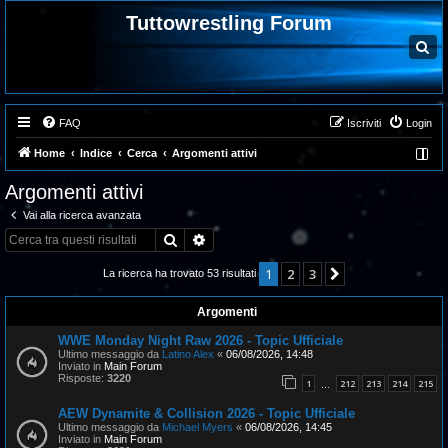
Tuttowrestling Forum
C
e
r
c
a
FAQ
Iscriviti
Login
Home
Indice
Cerca
Argomenti attivi
Argomenti attivi
Vai alla ricerca avanzata
Cerca
Ricerca avanzata
1
2
3
Prossimo
La ricerca ha trovato 53 risultati
Argomenti
WWE Monday Night Raw 2026 - Topic Ufficiale
Ultimo messaggio da
Latino Alex
«
06/08/2026, 14:48
Inviato in
Main Forum
Risposte:
3220
1
212
213
214
215
…
AEW Dynamite & Collision 2026 - Topic Ufficiale
Ultimo messaggio da
Michael Myers
«
06/08/2026, 14:45
Inviato in
Main Forum