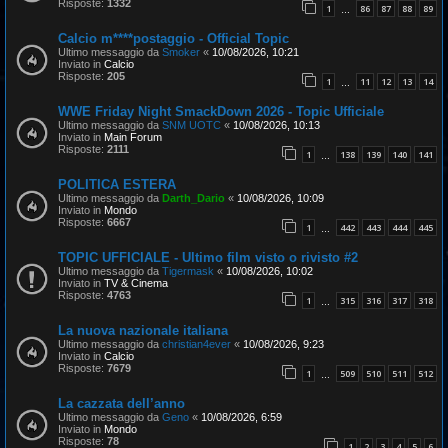
Risposte:
1332
1
86
87
88
89
…
Calcio m****postaggio - Official Topic
Ultimo messaggio da
Smoker
«
10/08/2026, 10:21
Inviato in
Calcio
Risposte:
205
1
11
12
13
14
…
WWE Friday Night SmackDown 2026 - Topic Ufficiale
Ultimo messaggio da
SNM UOTC
«
10/08/2026, 10:13
Inviato in
Main Forum
Risposte:
2111
1
138
139
140
141
…
POLITICA ESTERA
Ultimo messaggio da
Darth_Dario
«
10/08/2026, 10:09
Inviato in
Mondo
Risposte:
6667
1
442
443
444
445
…
TOPIC UFFICIALE - Ultimo film visto o rivisto #2
Ultimo messaggio da
Tigermask
«
10/08/2026, 10:02
Inviato in
TV & Cinema
Risposte:
4763
1
315
316
317
318
…
La nuova nazionale italiana
Ultimo messaggio da
christian4ever
«
10/08/2026, 9:23
Inviato in
Calcio
Risposte:
7679
1
509
510
511
512
…
La cazzata dell’anno
Ultimo messaggio da
Geno
«
10/08/2026, 6:59
Inviato in
Mondo
Risposte:
78
1
2
3
4
5
6