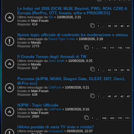
Le Indyz nel 2026 (GCW, MLW, Beyond, PWG, ROH, CZW) &
Europa (RevPro, OTT, Insane, wXw e PROGRESS)
Ultimo messaggio da
BiS
«
10/08/2026, 2:31
Inviato in
Main Forum
Risposte:
614
1
38
39
40
41
…
Nuovo topic ufficiale di confronto tra moderazione e utenza
Ultimo messaggio da
Rated Tiger S.star
«
10/08/2026, 2:18
Inviato in
Mondo
Risposte:
1773
1
116
117
118
119
…
Il Grande Torneo degli Animali di TW
Ultimo messaggio da
John Smith
«
10/08/2026, 0:25
Inviato in
Mondo
Risposte:
519
1
32
33
34
35
…
Puroresu (AJPW, NOAH, Dragon Gate, GLEAT, DDT, Zero1,
M-Pro ecc)
Ultimo messaggio da
GMPunk
«
10/08/2026, 0:21
Inviato in
Main Forum
Risposte:
638
1
40
41
42
43
…
NJPW - Topic Ufficiale
Ultimo messaggio da
GMPunk
«
10/08/2026, 0:16
Inviato in
Main Forum
Risposte:
2560
1
168
169
170
171
…
Ultima puntata di serie TV vista o rivista?
Ultimo messaggio da
Gsquared
«
09/08/2026, 22:07