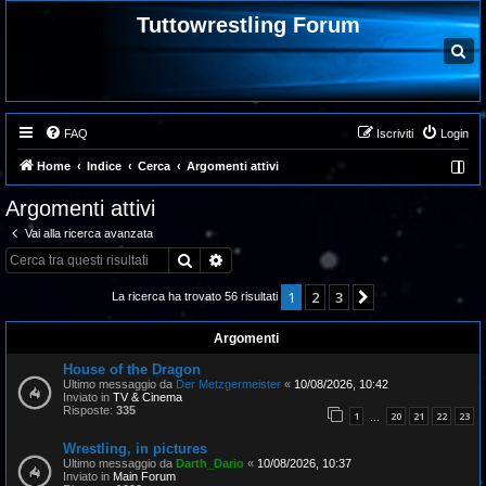
Tuttowrestling Forum
C
e
r
c
a
FAQ
Iscriviti
Login
Home
Indice
Cerca
Argomenti attivi
Argomenti attivi
Vai alla ricerca avanzata
Cerca
Ricerca avanzata
1
2
3
Prossimo
La ricerca ha trovato 56 risultati
Argomenti
House of the Dragon
Ultimo messaggio da
Der Metzgermeister
«
10/08/2026, 10:42
Inviato in
TV & Cinema
Risposte:
335
1
20
21
22
23
…
Wrestling, in pictures
Ultimo messaggio da
Darth_Dario
«
10/08/2026, 10:37
Inviato in
Main Forum