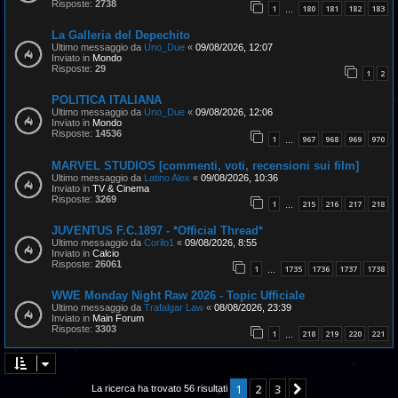
Risposte:
2738
1
180
181
182
183
…
La Galleria del Depechito
Ultimo messaggio da
Uno_Due
«
09/08/2026, 12:07
Inviato in
Mondo
Risposte:
29
1
2
POLITICA ITALIANA
Ultimo messaggio da
Uno_Due
«
09/08/2026, 12:06
Inviato in
Mondo
Risposte:
14536
1
967
968
969
970
…
MARVEL STUDIOS [commenti, voti, recensioni sui film]
Ultimo messaggio da
Latino Alex
«
09/08/2026, 10:36
Inviato in
TV & Cinema
Risposte:
3269
1
215
216
217
218
…
JUVENTUS F.C.1897 - *Official Thread*
Ultimo messaggio da
Corilo1
«
09/08/2026, 8:55
Inviato in
Calcio
Risposte:
26061
1
1735
1736
1737
1738
…
WWE Monday Night Raw 2026 - Topic Ufficiale
Ultimo messaggio da
Trafalgar Law
«
08/08/2026, 23:39
Inviato in
Main Forum
Risposte:
3303
1
218
219
220
221
…
1
2
3
Prossimo
La ricerca ha trovato 56 risultati