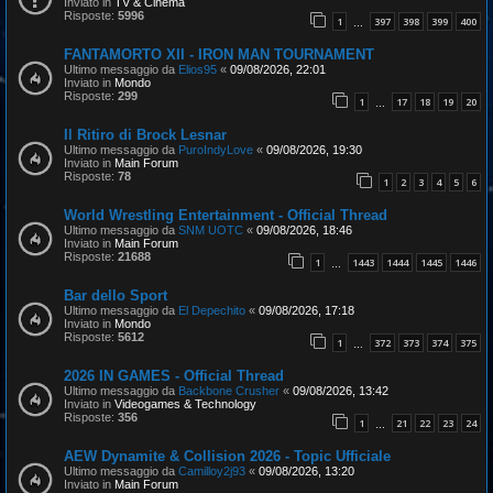
Inviato in
TV & Cinema
Risposte:
5996
1
397
398
399
400
…
FANTAMORTO XII - IRON MAN TOURNAMENT
Ultimo messaggio da
Elios95
«
09/08/2026, 22:01
Inviato in
Mondo
Risposte:
299
1
17
18
19
20
…
Il Ritiro di Brock Lesnar
Ultimo messaggio da
PuroIndyLove
«
09/08/2026, 19:30
Inviato in
Main Forum
Risposte:
78
1
2
3
4
5
6
World Wrestling Entertainment - Official Thread
Ultimo messaggio da
SNM UOTC
«
09/08/2026, 18:46
Inviato in
Main Forum
Risposte:
21688
1
1443
1444
1445
1446
…
Bar dello Sport
Ultimo messaggio da
El Depechito
«
09/08/2026, 17:18
Inviato in
Mondo
Risposte:
5612
1
372
373
374
375
…
2026 IN GAMES - Official Thread
Ultimo messaggio da
Backbone Crusher
«
09/08/2026, 13:42
Inviato in
Videogames & Technology
Risposte:
356
1
21
22
23
24
…
AEW Dynamite & Collision 2026 - Topic Ufficiale
Ultimo messaggio da
Camilloy2j93
«
09/08/2026, 13:20
Inviato in
Main Forum