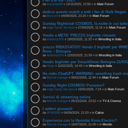
PWI 250 list - 2025
da
Kazarian88
»
12/11/2025, 13:56
» in
Main Forum
dedico questo match a tutti i fan di Hulk Hogan
da
Burzum
»
04/08/2025, 23:20
» in
Main Forum
Sunday Nightclub COSMOS, la notte in cui tutto
da
edge hardy the best
»
27/04/2025, 11:15
» in
Main Forum
Vendo a META' PREZZO biglietto rimasto
da
Andrea1976
»
19/03/2025, 11:33
» in
Wrestling in Italia
prezzo RIBASSATO!!! Vendo 2 biglietti per WW
Reno – Bologna
da
Andrea1976
»
12/03/2025, 21:59
» in
Wrestling in Italia
Vendo biglietto per SmackDown Bologna 21/03/
da
Hoak
»
11/02/2025, 14:43
» in
Wrestling in Italia
Ho rotto ChatGPT. WARNING: wrestling trash in
da
Barrett Garage
»
06/02/2025, 11:44
» in
Main Forum
Sunday Night COSMOS! Pensiero?
da
edge hardy the best
»
15/01/2025, 7:24
» in
Main Forum
Servizi di streaming online
da
Barrett Garage
»
25/12/2024, 23:52
» in
TV & Cinema
I settori giovanili
da
AFM2000
»
04/09/2024, 21:03
» in
Calcio
Esperienza con la Hyundai Kona Electric?
da
Barrett Garage
»
16/07/2024, 21:00
» in
Mondo