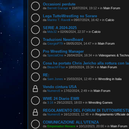
Occasioni perdute
da
Barrett Garage
»
15/07/2024, 19:12
» in
Main Forum
Lega TuttoWrestling su Sorare
da
Marino T. Ravelli
»
09/07/2024, 16:42
» in
Calcio
SERIE A 2024-2025
da
Mds32
»
02/06/2024, 22:37
» in
Calcio
Traduzioni NewsBoard
da
GiorgioP79
»
08/05/2024, 14:47
» in
Main Forum
Pro Wrestling Manager
da
SpecialOne
»
26/04/2024, 16:34
» in
Videogames & Techn
Cosa ha portato Chris Jericho alla rottura con 
da
BleachFFfan
»
18/03/2024, 15:34
» in
Main Forum
RE:
da
Sam Jones
»
15/03/2024, 12:49
» in
Wrestling in Italia
Vendo cintura USA
da
Numero5
»
17/02/2024, 2:49
» in
Main Forum
WWE 24 Diario EWR
da
3:16
»
29/12/2023, 18:03
» in
Wrestling Games
REGOLAMENTO DEL FORUM DI TUTTOWREST
da
Numero5
»
16/12/2023, 12:45
» in
Regolamento Ufficiale d
COMUNICAZIONE ALL'UTENZA
da
Emperador Horace
»
10/12/2023, 20:00
» in
Main Forum