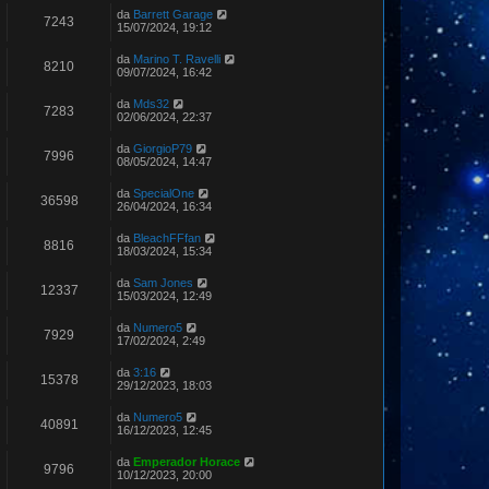
da
Barrett Garage
7243
15/07/2024, 19:12
da
Marino T. Ravelli
8210
09/07/2024, 16:42
da
Mds32
7283
02/06/2024, 22:37
da
GiorgioP79
7996
08/05/2024, 14:47
da
SpecialOne
36598
26/04/2024, 16:34
da
BleachFFfan
8816
18/03/2024, 15:34
da
Sam Jones
12337
15/03/2024, 12:49
da
Numero5
7929
17/02/2024, 2:49
da
3:16
15378
29/12/2023, 18:03
da
Numero5
40891
16/12/2023, 12:45
da
Emperador Horace
9796
10/12/2023, 20:00