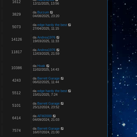
1612
12/11/2025, 13:56
da
Burzum
3829
04/08/2025, 23:20
da
edge hardy the best
5073
27/04/2025, 11:15
da
Andrea1976
14126
19/03/2025, 11:33
da
Andrea1976
11817
12/03/2025, 21:59
da
Hoak
10386
11/02/2025, 14:43
da
Barrett Garage
4243
06/02/2025, 11:44
da
edge hardy the best
5512
15/01/2025, 7:24
da
Barrett Garage
5101
25/12/2024, 23:52
da
AFM2000
6414
04/09/2024, 21:03
da
Barrett Garage
7574
16/07/2024, 21:00