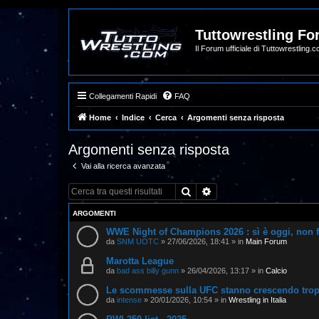
Tuttowrestling F
Il Forum ufficiale di Tuttowrestling.
Collegamenti Rapidi
FAQ
Home
Indice
Cerca
Argomenti senza risposta
Argomenti senza risposta
Vai alla ricerca avanzata
Cerca
Ricerca avanzata
ARGOMENTI
WWE Night of Champions 2026 : sì è oggi, non 
da
SNM UOTC
»
27/06/2026, 18:41
» in
Main Forum
Marotta League
da
bad ass billy gunn
»
26/04/2026, 13:17
» in
Calcio
Le scommesse sulla UFC stanno crescendo tropp
da
intense
»
20/01/2026, 10:54
» in
Wrestling in Italia