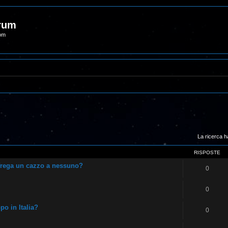
orum
com
La ricerca ha
RISPOSTE
frega un cazzo a nessuno?
0
0
o in Italia?
0