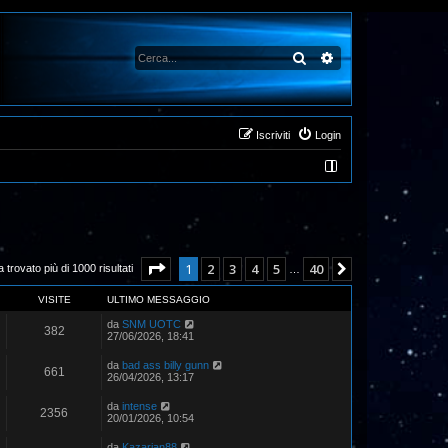
Cerca
Ricerca avanzata
Iscriviti
Login
Pagina
1
di
40
1
2
3
4
5
40
Prossimo
 trovato più di 1000 risultati
…
VISITE
ULTIMO MESSAGGIO
da
SNM UOTC
382
27/06/2026, 18:41
da
bad ass billy gunn
661
26/04/2026, 13:17
da
intense
2356
20/01/2026, 10:54
da
Kazarian88