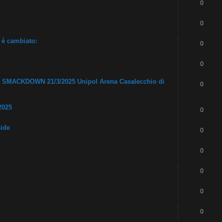
0
0
 è cambiato:
0
0
E SMACKDOWN 21/3/2025 Unipol Arena Casalecchio di
0
2025
0
side
0
0
0
0
0