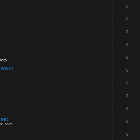
0
0
0
0
0
ology
la WWE?
0
0
0
0
LING
0
el Forum
0