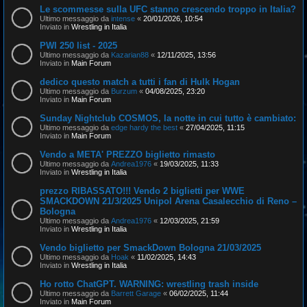
Le scommesse sulla UFC stanno crescendo troppo in Italia?
Ultimo messaggio da
intense
«
20/01/2026, 10:54
Inviato in
Wrestling in Italia
PWI 250 list - 2025
Ultimo messaggio da
Kazarian88
«
12/11/2025, 13:56
Inviato in
Main Forum
dedico questo match a tutti i fan di Hulk Hogan
Ultimo messaggio da
Burzum
«
04/08/2025, 23:20
Inviato in
Main Forum
Sunday Nightclub COSMOS, la notte in cui tutto è cambiato:
Ultimo messaggio da
edge hardy the best
«
27/04/2025, 11:15
Inviato in
Main Forum
Vendo a META' PREZZO biglietto rimasto
Ultimo messaggio da
Andrea1976
«
19/03/2025, 11:33
Inviato in
Wrestling in Italia
prezzo RIBASSATO!!! Vendo 2 biglietti per WWE
SMACKDOWN 21/3/2025 Unipol Arena Casalecchio di Reno –
Bologna
Ultimo messaggio da
Andrea1976
«
12/03/2025, 21:59
Inviato in
Wrestling in Italia
Vendo biglietto per SmackDown Bologna 21/03/2025
Ultimo messaggio da
Hoak
«
11/02/2025, 14:43
Inviato in
Wrestling in Italia
Ho rotto ChatGPT. WARNING: wrestling trash inside
Ultimo messaggio da
Barrett Garage
«
06/02/2025, 11:44
Inviato in
Main Forum