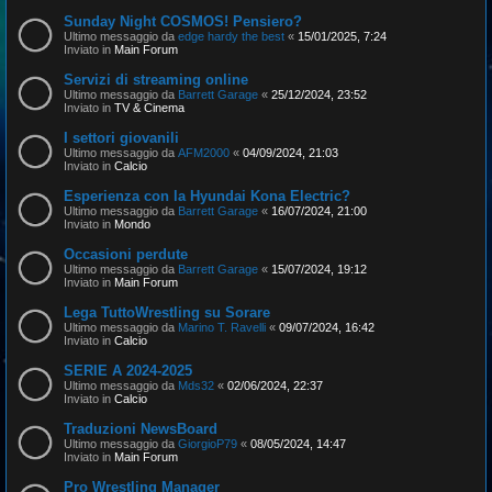
Sunday Night COSMOS! Pensiero?
Ultimo messaggio da
edge hardy the best
«
15/01/2025, 7:24
Inviato in
Main Forum
Servizi di streaming online
Ultimo messaggio da
Barrett Garage
«
25/12/2024, 23:52
Inviato in
TV & Cinema
I settori giovanili
Ultimo messaggio da
AFM2000
«
04/09/2024, 21:03
Inviato in
Calcio
Esperienza con la Hyundai Kona Electric?
Ultimo messaggio da
Barrett Garage
«
16/07/2024, 21:00
Inviato in
Mondo
Occasioni perdute
Ultimo messaggio da
Barrett Garage
«
15/07/2024, 19:12
Inviato in
Main Forum
Lega TuttoWrestling su Sorare
Ultimo messaggio da
Marino T. Ravelli
«
09/07/2024, 16:42
Inviato in
Calcio
SERIE A 2024-2025
Ultimo messaggio da
Mds32
«
02/06/2024, 22:37
Inviato in
Calcio
Traduzioni NewsBoard
Ultimo messaggio da
GiorgioP79
«
08/05/2024, 14:47
Inviato in
Main Forum
Pro Wrestling Manager