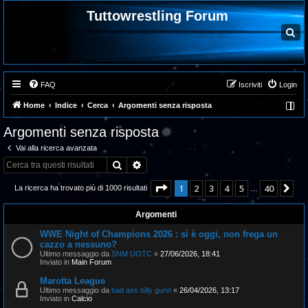
Tuttowrestling Forum
C
e
r
c
a
FAQ
Iscriviti
Login
Home
Indice
Cerca
Argomenti senza risposta
Argomenti senza risposta
Vai alla ricerca avanzata
Cerca
Ricerca avanzata
Pagina
1
di
40
1
2
3
4
5
40
Pr
La ricerca ha trovato più di 1000 risultati
…
Argomenti
WWE Night of Champions 2026 : sì è oggi, non frega un
cazzo a nessuno?
Ultimo messaggio da
SNM UOTC
«
27/06/2026, 18:41
Inviato in
Main Forum
Marotta League
Ultimo messaggio da
bad ass billy gunn
«
26/04/2026, 13:17
Inviato in
Calcio