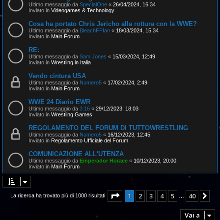
Ultimo messaggio da
SpecialOne
«
26/04/2024, 16:34
Inviato in
Videogames & Technology
Cosa ha portato Chris Jericho alla rottura con la WWE?
Ultimo messaggio da
BleachFFfan
«
18/03/2024, 15:34
Inviato in
Main Forum
RE:
Ultimo messaggio da
Sam Jones
«
15/03/2024, 12:49
Inviato in
Wrestling in Italia
Vendo cintura USA
Ultimo messaggio da
Numero5
«
17/02/2024, 2:49
Inviato in
Main Forum
WWE 24 Diario EWR
Ultimo messaggio da
3:16
«
29/12/2023, 18:03
Inviato in
Wrestling Games
REGOLAMENTO DEL FORUM DI TUTTOWRESTLING
Ultimo messaggio da
Numero5
«
16/12/2023, 12:45
Inviato in
Regolamento Ufficiale del Forum
COMUNICAZIONE ALL'UTENZA
Ultimo messaggio da
Emperador Horace
«
10/12/2023, 20:00
Inviato in
Main Forum
Pagina
1
di
40
1
2
3
4
5
40
Pr
La ricerca ha trovato più di 1000 risultati
…
Vai a