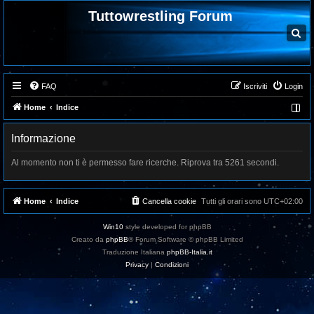
Tuttowrestling Forum
C
e
r
c
a
FAQ
Iscriviti
Login
Home
Indice
Informazione
Al momento non ti è permesso fare ricerche. Riprova tra 5261 secondi.
Home
Indice
Cancella cookie
Tutti gli orari sono
UTC+02:00
Win10
style developed for phpBB
Creato da
phpBB
® Forum Software © phpBB Limited
Traduzione Italiana
phpBB-Italia.it
Privacy
|
Condizioni