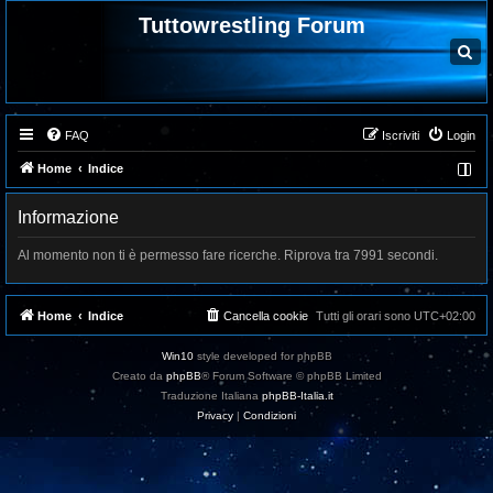
Tuttowrestling Forum
C
e
r
c
a
FAQ
Iscriviti
Login
Home
Indice
Informazione
Al momento non ti è permesso fare ricerche. Riprova tra 7991 secondi.
Home
Indice
Cancella cookie
Tutti gli orari sono
UTC+02:00
Win10
style developed for phpBB
Creato da
phpBB
® Forum Software © phpBB Limited
Traduzione Italiana
phpBB-Italia.it
Privacy
|
Condizioni