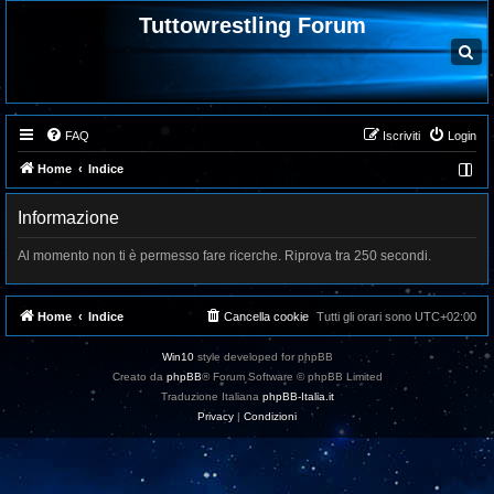
Tuttowrestling Forum
C
e
r
c
a
FAQ
Iscriviti
Login
Home
Indice
Informazione
Al momento non ti è permesso fare ricerche. Riprova tra 250 secondi.
Home
Indice
Cancella cookie
Tutti gli orari sono
UTC+02:00
Win10
style developed for phpBB
Creato da
phpBB
® Forum Software © phpBB Limited
Traduzione Italiana
phpBB-Italia.it
Privacy
|
Condizioni