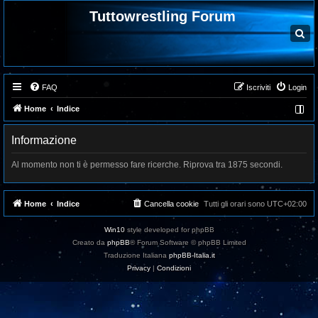
Tuttowrestling Forum
C
e
r
c
a
FAQ
Iscriviti
Login
Home
Indice
Informazione
Al momento non ti è permesso fare ricerche. Riprova tra 1875 secondi.
Home
Indice
Cancella cookie
Tutti gli orari sono
UTC+02:00
Win10
style developed for phpBB
Creato da
phpBB
® Forum Software © phpBB Limited
Traduzione Italiana
phpBB-Italia.it
Privacy
|
Condizioni