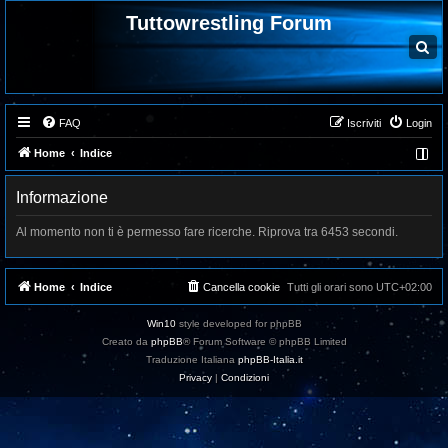
Tuttowrestling Forum
C
e
r
c
a
FAQ
Iscriviti
Login
Home
Indice
Informazione
Al momento non ti è permesso fare ricerche. Riprova tra 6453 secondi.
Home
Indice
Cancella cookie
Tutti gli orari sono
UTC+02:00
Win10
style developed for phpBB
Creato da
phpBB
® Forum Software © phpBB Limited
Traduzione Italiana
phpBB-Italia.it
Privacy
|
Condizioni