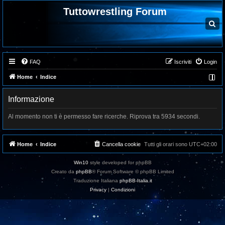
Tuttowrestling Forum
C
e
r
c
a
FAQ
Iscriviti
Login
Home
Indice
Informazione
Al momento non ti è permesso fare ricerche. Riprova tra 5934 secondi.
Home
Indice
Cancella cookie
Tutti gli orari sono
UTC+02:00
Win10
style developed for phpBB
Creato da
phpBB
® Forum Software © phpBB Limited
Traduzione Italiana
phpBB-Italia.it
Privacy
|
Condizioni