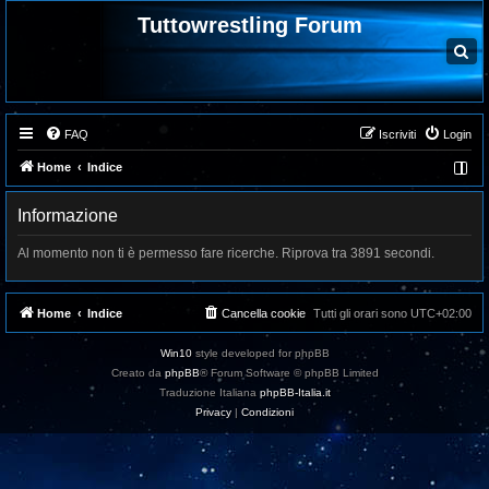
Tuttowrestling Forum
C
e
r
c
a
FAQ
Iscriviti
Login
Home
Indice
Informazione
Al momento non ti è permesso fare ricerche. Riprova tra 3891 secondi.
Home
Indice
Cancella cookie
Tutti gli orari sono
UTC+02:00
Win10
style developed for phpBB
Creato da
phpBB
® Forum Software © phpBB Limited
Traduzione Italiana
phpBB-Italia.it
Privacy
|
Condizioni