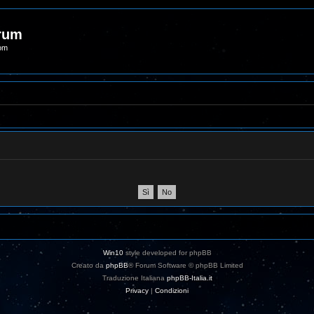
orum
com
Win10
style developed for phpBB
Creato da
phpBB
® Forum Software © phpBB Limited
Traduzione Italiana
phpBB-Italia.it
Privacy
|
Condizioni