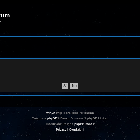
orum
com
Win10
style developed for phpBB
Creato da
phpBB
® Forum Software © phpBB Limited
Traduzione Italiana
phpBB-Italia.it
Privacy
|
Condizioni