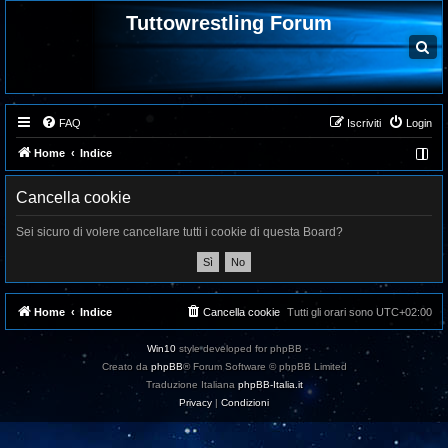
Tuttowrestling Forum
C
e
r
c
a
FAQ
Iscriviti
Login
Home
Indice
Cancella cookie
Sei sicuro di volere cancellare tutti i cookie di questa Board?
Home
Indice
Cancella cookie
Tutti gli orari sono
UTC+02:00
Win10
style developed for phpBB
Creato da
phpBB
® Forum Software © phpBB Limited
Traduzione Italiana
phpBB-Italia.it
Privacy
|
Condizioni