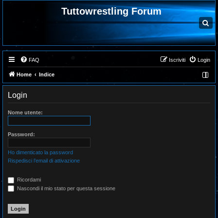
Tuttowrestling Forum
C
e
r
c
a
FAQ
Iscriviti
Login
Home
Indice
Login
Nome utente:
Password:
Ho dimenticato la password
Rispedisci l’email di attivazione
Ricordami
Nascondi il mio stato per questa sessione