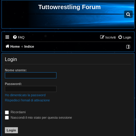
Tuttowrestling Forum
C
e
r
c
a
FAQ
Iscriviti
Login
Home
Indice
Login
Nome utente:
Password:
Ho dimenticato la password
Rispedisci l’email di attivazione
Ricordami
Nascondi il mio stato per questa sessione