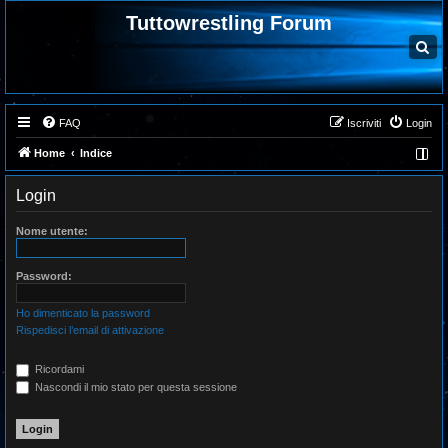
Tuttowrestling Forum
C
e
r
c
a
FAQ
Iscriviti
Login
Home
Indice
Login
Nome utente:
Password:
Ho dimenticato la password
Rispedisci l’email di attivazione
Ricordami
Nascondi il mio stato per questa sessione