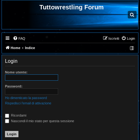
Tuttowrestling Forum
C
e
r
c
a
FAQ
Iscriviti
Login
Home
Indice
Login
Nome utente:
Password:
Ho dimenticato la password
Rispedisci l’email di attivazione
Ricordami
Nascondi il mio stato per questa sessione