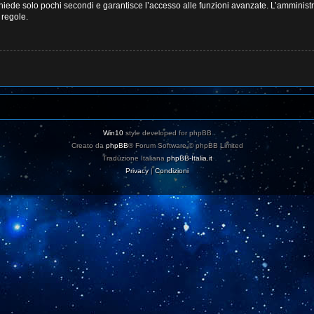
ichiede solo pochi secondi e garantisce l’accesso alle funzioni avanzate. L’amminist
e regole.
Win10
style developed for phpBB
Creato da
phpBB
® Forum Software © phpBB Limited
Traduzione Italiana
phpBB-Italia.it
Privacy
|
Condizioni