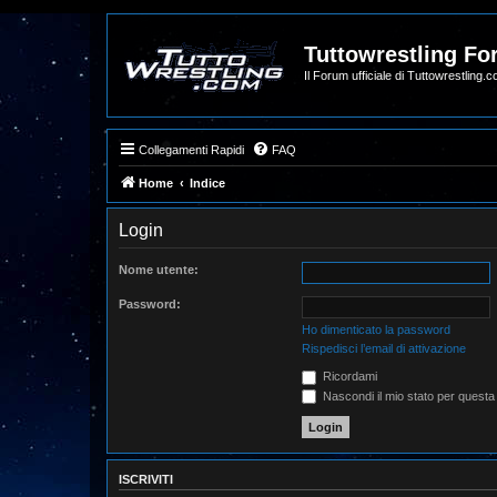
Tuttowrestling F
Il Forum ufficiale di Tuttowrestling.
Collegamenti Rapidi
FAQ
Home
Indice
Login
Nome utente:
Password:
Ho dimenticato la password
Rispedisci l’email di attivazione
Ricordami
Nascondi il mio stato per questa
ISCRIVITI