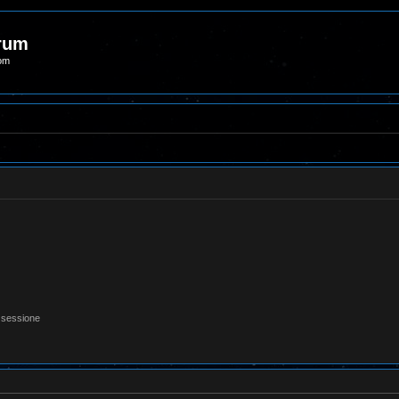
orum
com
 sessione