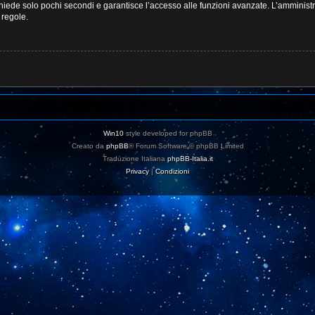
ichiede solo pochi secondi e garantisce l’accesso alle funzioni avanzate. L’amminist
e regole.
Win10
style developed for phpBB
Creato da
phpBB
® Forum Software © phpBB Limited
Traduzione Italiana
phpBB-Italia.it
Privacy
|
Condizioni