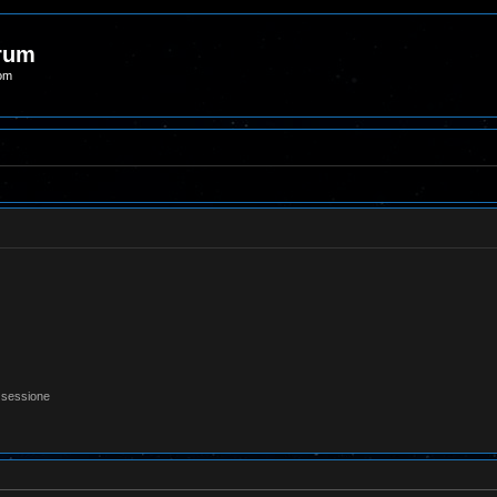
orum
com
 sessione