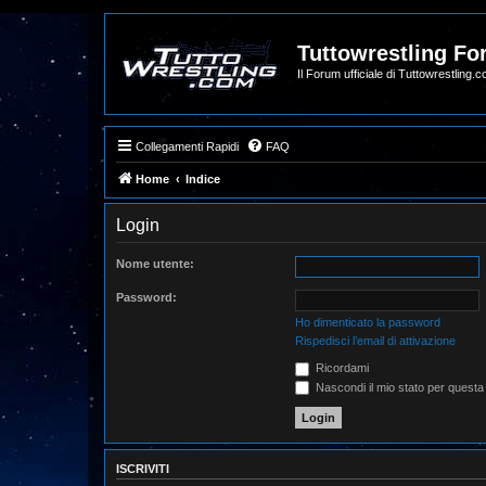
Tuttowrestling F
Il Forum ufficiale di Tuttowrestling.
Collegamenti Rapidi
FAQ
Home
Indice
Login
Nome utente:
Password:
Ho dimenticato la password
Rispedisci l’email di attivazione
Ricordami
Nascondi il mio stato per questa
ISCRIVITI