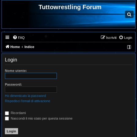
Tuttowrestling Forum
C
e
r
c
a
FAQ
Iscriviti
Login
Home
Indice
Login
Nome utente:
Password:
Ho dimenticato la password
Rispedisci l’email di attivazione
Ricordami
Nascondi il mio stato per questa sessione