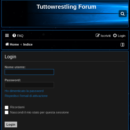
Tuttowrestling Forum
C
e
r
c
a
FAQ
Iscriviti
Login
Home
Indice
Login
Nome utente:
Password:
Ho dimenticato la password
Rispedisci l’email di attivazione
Ricordami
Nascondi il mio stato per questa sessione