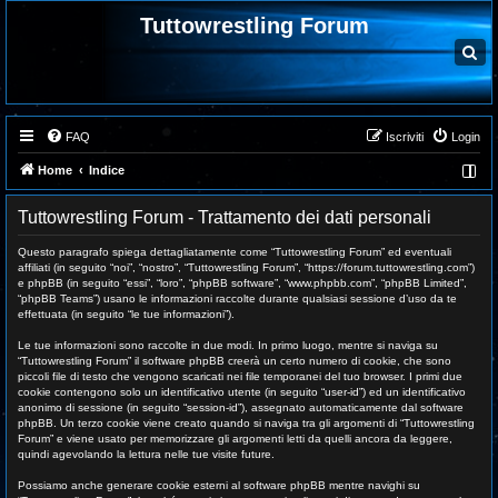
Tuttowrestling Forum
C
e
r
c
a
FAQ
Iscriviti
Login
Home
Indice
Tuttowrestling Forum - Trattamento dei dati personali
Questo paragrafo spiega dettagliatamente come “Tuttowrestling Forum” ed eventuali
affiliati (in seguito “noi”, “nostro”, “Tuttowrestling Forum”, “https://forum.tuttowrestling.com”)
e phpBB (in seguito “essi”, “loro”, “phpBB software”, “www.phpbb.com”, “phpBB Limited”,
“phpBB Teams”) usano le informazioni raccolte durante qualsiasi sessione d’uso da te
effettuata (in seguito “le tue informazioni”).
Le tue informazioni sono raccolte in due modi. In primo luogo, mentre si naviga su
“Tuttowrestling Forum” il software phpBB creerà un certo numero di cookie, che sono
piccoli file di testo che vengono scaricati nei file temporanei del tuo browser. I primi due
cookie contengono solo un identificativo utente (in seguito “user-id”) ed un identificativo
anonimo di sessione (in seguito “session-id”), assegnato automaticamente dal software
phpBB. Un terzo cookie viene creato quando si naviga tra gli argomenti di “Tuttowrestling
Forum” e viene usato per memorizzare gli argomenti letti da quelli ancora da leggere,
quindi agevolando la lettura nelle tue visite future.
Possiamo anche generare cookie esterni al software phpBB mentre navighi su