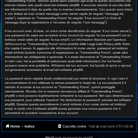
“Tuttowrestling Forum”, benché questi siano estranei agli scopi di questo documento che
intende trattare solo quelli creati dal software phpBB. Il secondo metodo di raccolta delle
tue informazioni è dato da quello che tu inserisci volontariamente. Con questo sono intesi
e non limitati ad essi: inviare messaggi come utente ospite (in seguito “messaggi da
ospite”), registrarsi su “Tuttowrestling Forum” (in seguito “il tuo account”) e l’invio di
messaggi dopo la registrazione e l’accesso (in seguito “i tuoi messaggi”).
Il tuo account avrà, di base, un unico nome identificativo (in seguito “il tuo nome utente”),
una password da usare per accedere al tuo account (in seguito “la tua password”) ed un
indirizzo email valido (in seguito “la tua email”). Le informazioni rilasciate per l’apertura
dell’account su “Tuttowrestling Forum” sono protette dalle Leggi sulla Privacy dello Stato
che ospita il server. In aggiunta alle informazioni di nome utente, password ed indirizzo
email richiesti durante il processo di registrazione su “Tuttowrestling Forum”, quale altra
informazione sia obbligatoria o opzionale, è a totale discrezione di “Tuttowrestling Forum”.
In tutti i casi, hai la possibilità di selezionare quali delle informazioni che hai fornito
possano essere rese pubbliche. All’interno del tuo account, hai facoltà di opt-in o opt-out
sul generatore automatico di email del software phpBB.
La password viene criptata (hash unidirezionale) per motivi di sicurezza. In ogni caso ti
raccomandiamo di non utilizzare la stessa password in troppi siti. La tua password è il
metodo di accesso al tuo account su “Tuttowrestling Forum”, quindi proteggila
attentamente. Ricorda che in nessuna circostanza affiliati di “Tuttowrestling Forum”,
phpBB o terzi possono legittimamente richiedere la tua password. Nel caso dimenticassi la
tua password, puoi utilizzare l’opzione “Ho dimenticato la password” prevista dal software
phpBB. Durante questo procedimento ti verrà richiesto il tuo nome utente ed indirizzo
email, in modo che il software phpBB possa generare una nuova password che ti
permetterà di accedere nuovamente al tuo account.
Home
Indice
Cancella cookie
Tutti gli orari sono
UTC+02:00
Win10
style developed for phpBB