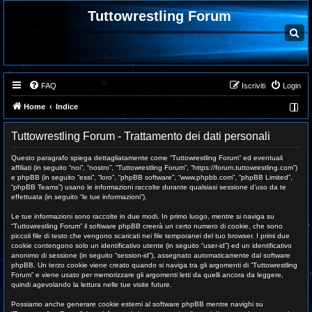
Tuttowrestling Forum
C
e
r
c
a
FAQ
Iscriviti
Login
Home
Indice
Tuttowrestling Forum - Trattamento dei dati personali
Questo paragrafo spiega dettagliatamente come “Tuttowrestling Forum” ed eventuali
affiliati (in seguito “noi”, “nostro”, “Tuttowrestling Forum”, “https://forum.tuttowrestling.com”)
e phpBB (in seguito “essi”, “loro”, “phpBB software”, “www.phpbb.com”, “phpBB Limited”,
“phpBB Teams”) usano le informazioni raccolte durante qualsiasi sessione d’uso da te
effettuata (in seguito “le tue informazioni”).
Le tue informazioni sono raccolte in due modi. In primo luogo, mentre si naviga su
“Tuttowrestling Forum” il software phpBB creerà un certo numero di cookie, che sono
piccoli file di testo che vengono scaricati nei file temporanei del tuo browser. I primi due
cookie contengono solo un identificativo utente (in seguito “user-id”) ed un identificativo
anonimo di sessione (in seguito “session-id”), assegnato automaticamente dal software
phpBB. Un terzo cookie viene creato quando si naviga tra gli argomenti di “Tuttowrestling
Forum” e viene usato per memorizzare gli argomenti letti da quelli ancora da leggere,
quindi agevolando la lettura nelle tue visite future.
Possiamo anche generare cookie esterni al software phpBB mentre navighi su