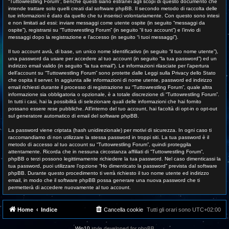
“Tuttowrestling Forum”, benché questi siano estranei agli scopi di questo documento che
intende trattare solo quelli creati dal software phpBB. Il secondo metodo di raccolta delle
tue informazioni è dato da quello che tu inserisci volontariamente. Con questo sono intesi
e non limitati ad essi: inviare messaggi come utente ospite (in seguito “messaggi da
ospite”), registrarsi su “Tuttowrestling Forum” (in seguito “il tuo account”) e l’invio di
messaggi dopo la registrazione e l’accesso (in seguito “i tuoi messaggi”).
Il tuo account avrà, di base, un unico nome identificativo (in seguito “il tuo nome utente”),
una password da usare per accedere al tuo account (in seguito “la tua password”) ed un
indirizzo email valido (in seguito “la tua email”). Le informazioni rilasciate per l’apertura
dell’account su “Tuttowrestling Forum” sono protette dalle Leggi sulla Privacy dello Stato
che ospita il server. In aggiunta alle informazioni di nome utente, password ed indirizzo
email richiesti durante il processo di registrazione su “Tuttowrestling Forum”, quale altra
informazione sia obbligatoria o opzionale, è a totale discrezione di “Tuttowrestling Forum”.
In tutti i casi, hai la possibilità di selezionare quali delle informazioni che hai fornito
possano essere rese pubbliche. All’interno del tuo account, hai facoltà di opt-in o opt-out
sul generatore automatico di email del software phpBB.
La password viene criptata (hash unidirezionale) per motivi di sicurezza. In ogni caso ti
raccomandiamo di non utilizzare la stessa password in troppi siti. La tua password è il
metodo di accesso al tuo account su “Tuttowrestling Forum”, quindi proteggila
attentamente. Ricorda che in nessuna circostanza affiliati di “Tuttowrestling Forum”,
phpBB o terzi possono legittimamente richiedere la tua password. Nel caso dimenticassi la
tua password, puoi utilizzare l’opzione “Ho dimenticato la password” prevista dal software
phpBB. Durante questo procedimento ti verrà richiesto il tuo nome utente ed indirizzo
email, in modo che il software phpBB possa generare una nuova password che ti
permetterà di accedere nuovamente al tuo account.
Home
Indice
Cancella cookie
Tutti gli orari sono
UTC+02:00
Win10
style developed for phpBB