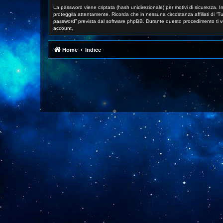
La password viene criptata (hash unidirezionale) per motivi di sicurezza. I
proteggila attentamente. Ricorda che in nessuna circostanza affiliati di “
password” prevista dal software phpBB. Durante questo procedimento ti v
account.
Home
Indice