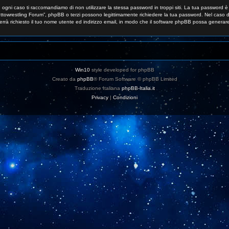
n ogni caso ti raccomandiamo di non utilizzare la stessa password in troppi siti. La tua password è
Tuttowrestling Forum”, phpBB o terzi possono legittimamente richiedere la tua password. Nel caso di
errà richiesto il tuo nome utente ed indirizzo email, in modo che il software phpBB possa gener
Win10
style developed for phpBB
Creato da
phpBB
® Forum Software © phpBB Limited
Traduzione Italiana
phpBB-Italia.it
Privacy
|
Condizioni