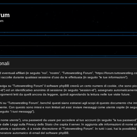
orum
com
onali
tuali affiliati (in seguito “noi”, “nostro”, “Tuttowrestling Forum”, “https://forum.tuttowrestling.c
colte durante qualsiasi sessione d’uso da te effettuata (in seguito “le tue informazioni”).
viga su “Tuttowrestling Forum” il software phpBB creerà un certo numero di cookie, che sono piccoli
r-id”) ed un identificativo anonimo di sessione (in seguito “session-id”), assegnato automaticame
gomenti letti da quelli ancora da leggere, quindi agevolando la lettura nelle tue visite future.
su “Tuttowrestling Forum”, benché questi siano estranei agli scopi di questo documento che inten
amente. Con questo sono intesi e non limitati ad essi: inviare messaggi come utente ospite (in segui
seguito “i tuoi messaggi”).
uo nome utente”), una password da usare per accedere al tuo account (in seguito “la tua password”) e
e dalle Leggi sulla Privacy dello Stato che ospita il server. In aggiunta alle informazioni di nome u
toria o opzionale, è a totale discrezione di “Tuttowrestling Forum”. In tutti i casi, hai la possibili
 generatore automatico di email del software phpBB.