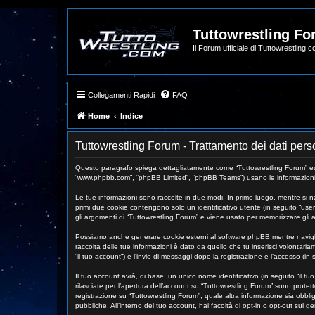
Tuttowrestling F
Il Forum ufficiale di Tuttowrestling.
Collegamenti Rapidi
FAQ
Home
Indice
Tuttowrestling Forum - Trattamento dei dati pers
Questo paragrafo spiega dettagliatamente come “Tuttowrestling Forum” ed even
“www.phpbb.com”, “phpBB Limited”, “phpBB Teams”) usano le informazioni rac
Le tue informazioni sono raccolte in due modi. In primo luogo, mentre si na
primi due cookie contengono solo un identificativo utente (in seguito “use
gli argomenti di “Tuttowrestling Forum” e viene usato per memorizzare gli ar
Possiamo anche generare cookie esterni al software phpBB mentre navighi 
raccolta delle tue informazioni è dato da quello che tu inserisci volontari
“il tuo account”) e l’invio di messaggi dopo la registrazione e l’accesso (in 
Il tuo account avrà, di base, un unico nome identificativo (in seguito “il t
rilasciate per l’apertura dell’account su “Tuttowrestling Forum” sono protett
registrazione su “Tuttowrestling Forum”, quale altra informazione sia obbliga
pubbliche. All’interno del tuo account, hai facoltà di opt-in o opt-out sul