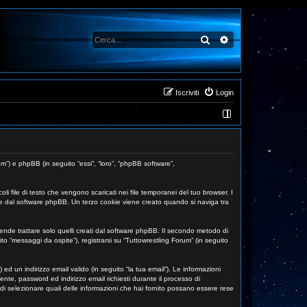
Cerca
Ricerca avanzata
Iscriviti
Login
om”) e phpBB (in seguito “essi”, “loro”, “phpBB software”,
 file di testo che vengono scaricati nei file temporanei del tuo browser. I
nte dal software phpBB. Un terzo cookie viene creato quando si naviga tra
de trattare solo quelli creati dal software phpBB. Il secondo metodo di
to “messaggi da ospite”), registrarsi su “Tuttowrestling Forum” (in seguito
d un indirizzo email valido (in seguito “la tua email”). Le informazioni
tente, password ed indirizzo email richiesti durante il processo di
tà di selezionare quali delle informazioni che hai fornito possano essere rese