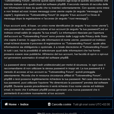
“Tuttowrestling Forum”, benché questi siano estranei agli scopi di questo documento che
intende trattare solo quelli creati dal software phpBB. Il secondo metodo di raccolta delle
tue informazioni è dato da quello che tu inserisci volontariamente. Con questo sono intesi
e non limitati ad essi: inviare messaggi come utente ospite (in seguito “messaggi da
ospite”), registrarsi su “Tuttowrestling Forum” (in seguito “il tuo account”) e l’invio di
messaggi dopo la registrazione e l’accesso (in seguito “i tuoi messaggi”).
Il tuo account avrà, di base, un unico nome identificativo (in seguito “il tuo nome utente”),
una password da usare per accedere al tuo account (in seguito “la tua password”) ed un
indirizzo email valido (in seguito “la tua email”). Le informazioni rilasciate per l’apertura
dell’account su “Tuttowrestling Forum” sono protette dalle Leggi sulla Privacy dello Stato
che ospita il server. In aggiunta alle informazioni di nome utente, password ed indirizzo
email richiesti durante il processo di registrazione su “Tuttowrestling Forum”, quale altra
informazione sia obbligatoria o opzionale, è a totale discrezione di “Tuttowrestling Forum”.
In tutti i casi, hai la possibilità di selezionare quali delle informazioni che hai fornito
possano essere rese pubbliche. All’interno del tuo account, hai facoltà di opt-in o opt-out
sul generatore automatico di email del software phpBB.
La password viene criptata (hash unidirezionale) per motivi di sicurezza. In ogni caso ti
raccomandiamo di non utilizzare la stessa password in troppi siti. La tua password è il
metodo di accesso al tuo account su “Tuttowrestling Forum”, quindi proteggila
attentamente. Ricorda che in nessuna circostanza affiliati di “Tuttowrestling Forum”,
phpBB o terzi possono legittimamente richiedere la tua password. Nel caso dimenticassi la
tua password, puoi utilizzare l’opzione “Ho dimenticato la password” prevista dal software
phpBB. Durante questo procedimento ti verrà richiesto il tuo nome utente ed indirizzo
email, in modo che il software phpBB possa generare una nuova password che ti
permetterà di accedere nuovamente al tuo account.
Home
Indice
Cancella cookie
Tutti gli orari sono
UTC+02:00
Win10
style developed for phpBB