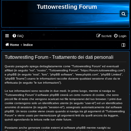
Tuttowrestling Forum
C
e
r
c
a
FAQ
Iscriviti
Login
Home
Indice
Tuttowrestling Forum - Trattamento dei dati personali
Questo paragrafo spiega dettagliatamente come “Tuttowrestling Forum” ed eventuali
affiliati (in seguito “noi”, “nostro”, “Tuttowrestling Forum”, “https://forum.tuttowrestling.com”)
e phpBB (in seguito “essi”, “loro”, “phpBB software”, “www.phpbb.com”, “phpBB Limited”,
“phpBB Teams”) usano le informazioni raccolte durante qualsiasi sessione d’uso da te
effettuata (in seguito “le tue informazioni”).
Le tue informazioni sono raccolte in due modi. In primo luogo, mentre si naviga su
“Tuttowrestling Forum” il software phpBB creerà un certo numero di cookie, che sono
piccoli file di testo che vengono scaricati nei file temporanei del tuo browser. I primi due
cookie contengono solo un identificativo utente (in seguito “user-id”) ed un identificativo
anonimo di sessione (in seguito “session-id”), assegnato automaticamente dal software
phpBB. Un terzo cookie viene creato quando si naviga tra gli argomenti di “Tuttowrestling
Forum” e viene usato per memorizzare gli argomenti letti da quelli ancora da leggere,
quindi agevolando la lettura nelle tue visite future.
Possiamo anche generare cookie esterni al software phpBB mentre navighi su