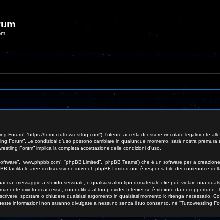
orum
com
ing Forum”, “https://forum.tuttowrestling.com”), l’utente accetta di essere vincolato legalmente all
wrestling Forum”. Le condizioni d’uso possono cambiare in qualunque momento, sarà nostra premura a
wrestling Forum” implica la completa accettazione delle condizioni d’uso.
B software”, “www.phpbb.com”, “phpBB Limited”, “phpBB Teams”) che è un software per la creazione 
pBB facilita le aree di discussione internet; phpBB Limited non è responsabile dei contenuti e dell
 minaccia, messaggio a sfondo sessuale, o qualsiasi altro tipo di materiale che può violare una qual
anente divieto di accesso, con notifica al tuo provider Internet se è ritenuto da noi opportuno. Tut
, riscrivere, spostare o chiudere qualsiasi argomento in qualsiasi momento lo ritenga necessario. Co
este informazioni non saranno divulgate a nessuno senza il tuo consenso, né “Tuttowrestling Foru