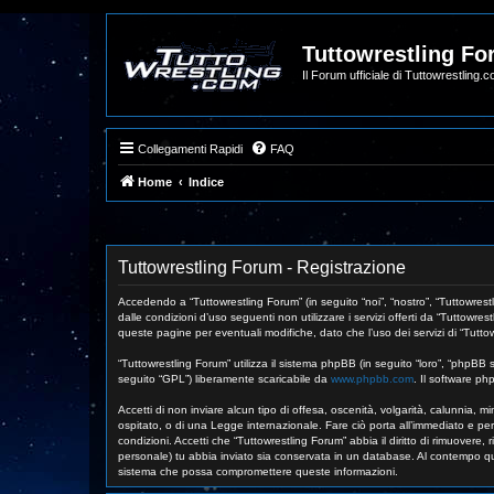
Tuttowrestling F
Il Forum ufficiale di Tuttowrestling.
Collegamenti Rapidi
FAQ
Home
Indice
Tuttowrestling Forum - Registrazione
Accedendo a “Tuttowrestling Forum” (in seguito “noi”, “nostro”, “Tuttowrestl
dalle condizioni d’uso seguenti non utilizzare i servizi offerti da “Tutto
queste pagine per eventuali modifiche, dato che l’uso dei servizi di “Tutto
“Tuttowrestling Forum” utilizza il sistema phpBB (in seguito “loro”, “phpB
seguito “GPL”) liberamente scaricabile da
www.phpbb.com
. Il software ph
Accetti di non inviare alcun tipo di offesa, oscenità, volgarità, calunnia,
ospitato, o di una Legge internazionale. Fare ciò porta all’immediato e perm
condizioni. Accetti che “Tuttowrestling Forum” abbia il diritto di rimuovere
personale) tu abbia inviato sia conservata in un database. Al contempo qu
sistema che possa compromettere queste informazioni.