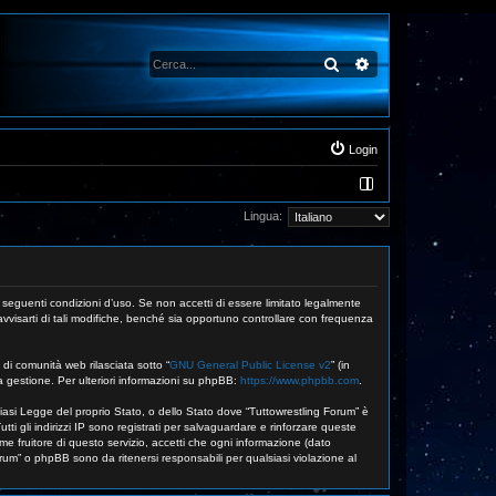
Cerca
Ricerca avanzata
Login
Lingua:
e seguenti condizioni d’uso. Se non accetti di essere limitato legalmente
vvisarti di tali modifiche, benché sia opportuno controllare con frequenza
di comunità web rilasciata sotto “
GNU General Public License v2
” (in
a gestione. Per ulteriori informazioni su phpBB:
https://www.phpbb.com
.
siasi Legge del proprio Stato, o dello Stato dove “Tuttowrestling Forum” è
ti gli indirizzi IP sono registrati per salvaguardare e rinforzare queste
me fruitore di questo servizio, accetti che ogni informazione (dato
m” o phpBB sono da ritenersi responsabili per qualsiasi violazione al