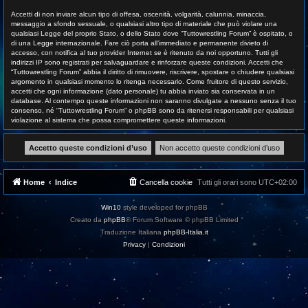
Accetti di non inviare alcun tipo di offesa, oscenità, volgarità, calunnia, minaccia,
messaggio a sfondo sessuale, o qualsiasi altro tipo di materiale che può violare una
qualsiasi Legge del proprio Stato, o dello Stato dove “Tuttowrestling Forum” è ospitato, o
di una Legge internazionale. Fare ciò porta all’immediato e permanente divieto di
accesso, con notifica al tuo provider Internet se è ritenuto da noi opportuno. Tutti gli
indirizzi IP sono registrati per salvaguardare e rinforzare queste condizioni. Accetti che
“Tuttowrestling Forum” abbia il diritto di rimuovere, riscrivere, spostare o chiudere qualsiasi
argomento in qualsiasi momento lo ritenga necessario. Come fruitore di questo servizio,
accetti che ogni informazione (dato personale) tu abbia inviato sia conservata in un
database. Al contempo queste informazioni non saranno divulgate a nessuno senza il tuo
consenso, né “Tuttowrestling Forum” o phpBB sono da ritenersi responsabili per qualsiasi
violazione al sistema che possa compromettere queste informazioni.
Home
Indice
Cancella cookie
Tutti gli orari sono
UTC+02:00
Win10
style developed for phpBB
Creato da
phpBB
® Forum Software © phpBB Limited
Traduzione Italiana
phpBB-Italia.it
Privacy
|
Condizioni