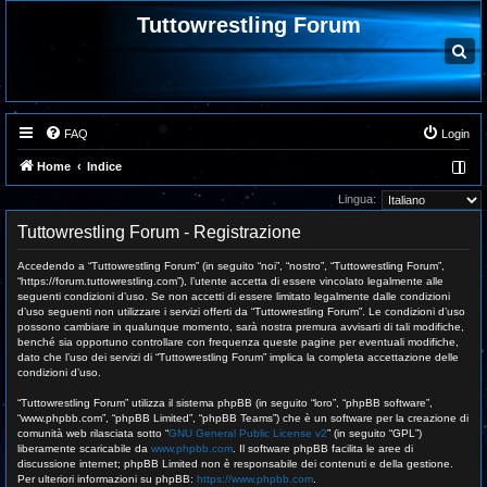
Tuttowrestling Forum
C
e
r
c
a
FAQ
Login
Home
Indice
Lingua:
Tuttowrestling Forum - Registrazione
Accedendo a “Tuttowrestling Forum” (in seguito “noi”, “nostro”, “Tuttowrestling Forum”,
“https://forum.tuttowrestling.com”), l’utente accetta di essere vincolato legalmente alle
seguenti condizioni d’uso. Se non accetti di essere limitato legalmente dalle condizioni
d’uso seguenti non utilizzare i servizi offerti da “Tuttowrestling Forum”. Le condizioni d’uso
possono cambiare in qualunque momento, sarà nostra premura avvisarti di tali modifiche,
benché sia opportuno controllare con frequenza queste pagine per eventuali modifiche,
dato che l’uso dei servizi di “Tuttowrestling Forum” implica la completa accettazione delle
condizioni d’uso.
“Tuttowrestling Forum” utilizza il sistema phpBB (in seguito “loro”, “phpBB software”,
“www.phpbb.com”, “phpBB Limited”, “phpBB Teams”) che è un software per la creazione di
comunità web rilasciata sotto “
GNU General Public License v2
” (in seguito “GPL”)
liberamente scaricabile da
www.phpbb.com
. Il software phpBB facilita le aree di
discussione internet; phpBB Limited non è responsabile dei contenuti e della gestione.
Per ulteriori informazioni su phpBB:
https://www.phpbb.com
.