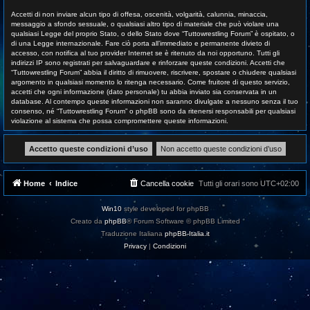
Accetti di non inviare alcun tipo di offesa, oscenità, volgarità, calunnia, minaccia,
messaggio a sfondo sessuale, o qualsiasi altro tipo di materiale che può violare una
qualsiasi Legge del proprio Stato, o dello Stato dove “Tuttowrestling Forum” è ospitato, o
di una Legge internazionale. Fare ciò porta all’immediato e permanente divieto di
accesso, con notifica al tuo provider Internet se è ritenuto da noi opportuno. Tutti gli
indirizzi IP sono registrati per salvaguardare e rinforzare queste condizioni. Accetti che
“Tuttowrestling Forum” abbia il diritto di rimuovere, riscrivere, spostare o chiudere qualsiasi
argomento in qualsiasi momento lo ritenga necessario. Come fruitore di questo servizio,
accetti che ogni informazione (dato personale) tu abbia inviato sia conservata in un
database. Al contempo queste informazioni non saranno divulgate a nessuno senza il tuo
consenso, né “Tuttowrestling Forum” o phpBB sono da ritenersi responsabili per qualsiasi
violazione al sistema che possa compromettere queste informazioni.
Home
Indice
Cancella cookie
Tutti gli orari sono
UTC+02:00
Win10
style developed for phpBB
Creato da
phpBB
® Forum Software © phpBB Limited
Traduzione Italiana
phpBB-Italia.it
Privacy
|
Condizioni