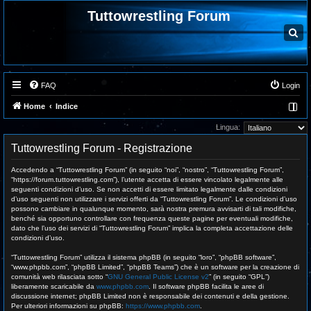
Tuttowrestling Forum
C
e
r
c
a
FAQ
Login
Home
Indice
Lingua:
Tuttowrestling Forum - Registrazione
Accedendo a “Tuttowrestling Forum” (in seguito “noi”, “nostro”, “Tuttowrestling Forum”,
“https://forum.tuttowrestling.com”), l’utente accetta di essere vincolato legalmente alle
seguenti condizioni d’uso. Se non accetti di essere limitato legalmente dalle condizioni
d’uso seguenti non utilizzare i servizi offerti da “Tuttowrestling Forum”. Le condizioni d’uso
possono cambiare in qualunque momento, sarà nostra premura avvisarti di tali modifiche,
benché sia opportuno controllare con frequenza queste pagine per eventuali modifiche,
dato che l’uso dei servizi di “Tuttowrestling Forum” implica la completa accettazione delle
condizioni d’uso.
“Tuttowrestling Forum” utilizza il sistema phpBB (in seguito “loro”, “phpBB software”,
“www.phpbb.com”, “phpBB Limited”, “phpBB Teams”) che è un software per la creazione di
comunità web rilasciata sotto “
GNU General Public License v2
” (in seguito “GPL”)
liberamente scaricabile da
www.phpbb.com
. Il software phpBB facilita le aree di
discussione internet; phpBB Limited non è responsabile dei contenuti e della gestione.
Per ulteriori informazioni su phpBB:
https://www.phpbb.com
.