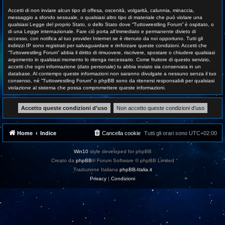
Accetti di non inviare alcun tipo di offesa, oscenità, volgarità, calunnia, minaccia,
messaggio a sfondo sessuale, o qualsiasi altro tipo di materiale che può violare una
qualsiasi Legge del proprio Stato, o dello Stato dove “Tuttowrestling Forum” è ospitato, o
di una Legge internazionale. Fare ciò porta all’immediato e permanente divieto di
accesso, con notifica al tuo provider Internet se è ritenuto da noi opportuno. Tutti gli
indirizzi IP sono registrati per salvaguardare e rinforzare queste condizioni. Accetti che
“Tuttowrestling Forum” abbia il diritto di rimuovere, riscrivere, spostare o chiudere qualsiasi
argomento in qualsiasi momento lo ritenga necessario. Come fruitore di questo servizio,
accetti che ogni informazione (dato personale) tu abbia inviato sia conservata in un
database. Al contempo queste informazioni non saranno divulgate a nessuno senza il tuo
consenso, né “Tuttowrestling Forum” o phpBB sono da ritenersi responsabili per qualsiasi
violazione al sistema che possa compromettere queste informazioni.
Home
Indice
Cancella cookie
Tutti gli orari sono
UTC+02:00
Win10
style developed for phpBB
Creato da
phpBB
® Forum Software © phpBB Limited
Traduzione Italiana
phpBB-Italia.it
Privacy
|
Condizioni