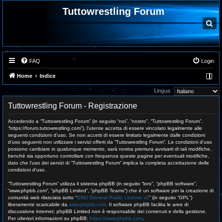
Tuttowrestling Forum
C
e
r
c
a
FAQ
Login
Home
Indice
Lingua:
Tuttowrestling Forum - Registrazione
Accedendo a “Tuttowrestling Forum” (in seguito “noi”, “nostro”, “Tuttowrestling Forum”,
“https://forum.tuttowrestling.com”), l’utente accetta di essere vincolato legalmente alle
seguenti condizioni d’uso. Se non accetti di essere limitato legalmente dalle condizioni
d’uso seguenti non utilizzare i servizi offerti da “Tuttowrestling Forum”. Le condizioni d’uso
possono cambiare in qualunque momento, sarà nostra premura avvisarti di tali modifiche,
benché sia opportuno controllare con frequenza queste pagine per eventuali modifiche,
dato che l’uso dei servizi di “Tuttowrestling Forum” implica la completa accettazione delle
condizioni d’uso.
“Tuttowrestling Forum” utilizza il sistema phpBB (in seguito “loro”, “phpBB software”,
“www.phpbb.com”, “phpBB Limited”, “phpBB Teams”) che è un software per la creazione di
comunità web rilasciata sotto “
GNU General Public License v2
” (in seguito “GPL”)
liberamente scaricabile da
www.phpbb.com
. Il software phpBB facilita le aree di
discussione internet; phpBB Limited non è responsabile dei contenuti e della gestione.
Per ulteriori informazioni su phpBB:
https://www.phpbb.com
.